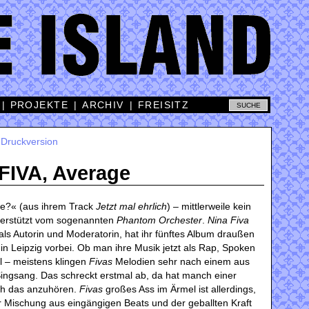
|
PROJEKTE
|
ARCHIV
|
FREISITZ
|
Druckversion
FIVA, Average
ie?« (aus ihrem Track
Jetzt mal ehrlich
) – mittlerweile kein
erstützt vom sogenannten
Phantom Orchester
.
Nina Fiva
als Autorin und Moderatorin, hat ihr fünftes Album draußen
in Leipzig vorbei. Ob man ihre Musik jetzt als Rap, Spoken
l – meistens klingen
Fivas
Melodien sehr nach einem aus
ngsang. Das schreckt erstmal ab, da hat manch einer
ich das anzuhören.
Fivas
großes Ass im Ärmel ist allerdings,
r Mischung aus eingängigen Beats und der geballten Kraft