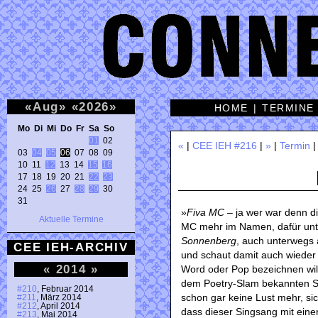
«
Aug
»
«
2026
»
HOME
|
TERMINE
Mo Di Mi Do Fr Sa So 
01
 02 

«
|
CEE IEH #216
|
»
|
Termin
03 
04
05
06
 07 08 09 

10 11 
12
 13 14 
15
16
17 18 19 20 21 
22
23
24 25 
26
 27 
28
29
 30 

31 
»
Fiva MC
– ja wer war denn d
Aktuelle Termine
MC mehr im Namen, dafür unt
Sonnenberg
, auch unterwegs 
CEE IEH-ARCHIV
und schaut damit auch wieder 
«
2014
»
Word oder Pop bezeichnen wil
dem Poetry-Slam bekannten Si
#210
, Februar 2014
schon gar keine Lust mehr, s
#211
, März 2014
#212
, April 2014
dass dieser Singsang mit eine
#213
, Mai 2014