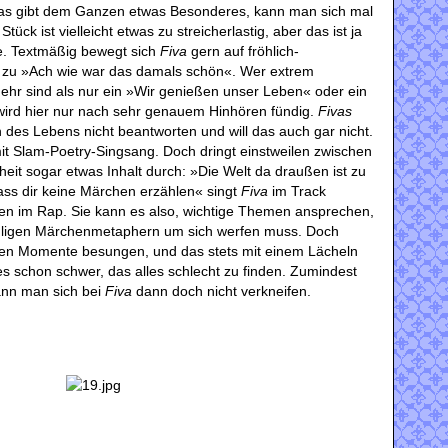
. Das gibt dem Ganzen etwas Besonderes, kann man sich mal
ück ist vielleicht etwas zu streicherlastig, aber das ist ja
. Textmäßig bewegt sich
Fiva
gern auf fröhlich-
in zu »Ach wie war das damals schön«. Wer extrem
 mehr sind als nur ein »Wir genießen unser Leben« oder ein
r wird hier nur nach sehr genauem Hinhören fündig.
Fivas
des Lebens nicht beantworten und will das auch gar nicht.
mit Slam-Poetry-Singsang. Doch dringt einstweilen zwischen
theit sogar etwas Inhalt durch: »Die Welt da draußen ist zu
ass dir keine Märchen erzählen« singt
Fiva
im Track
en im Rap. Sie kann es also, wichtige Themen ansprechen,
ähligen Märchenmetaphern um sich werfen muss. Doch
inen Momente besungen, und das stets mit einem Lächeln
es schon schwer, das alles schlecht zu finden. Zumindest
ann man sich bei
Fiva
dann doch nicht verkneifen.