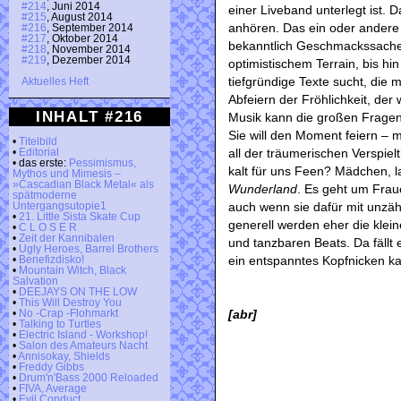
#214
, Juni 2014
einer Liveband unterlegt ist
#215
, August 2014
anhören. Das ein oder andere St
#216
, September 2014
#217
, Oktober 2014
bekanntlich Geschmackssache
#218
, November 2014
#219
, Dezember 2014
optimistischem Terrain, bis h
tiefgründige Texte sucht, die
Aktuelles Heft
Abfeiern der Fröhlichkeit, de
INHALT #216
Musik kann die großen Fragen 
Sie will den Moment feiern – 
•
Titelbild
all der träumerischen Verspiel
•
Editorial
• das erste:
Pessimismus,
kalt für uns Feen? Mädchen, l
Mythos und Mimesis –
»Cascadian Black Metal« als
Wunderland
. Es geht um Frau
spätmoderne
auch wenn sie dafür mit unz
Untergangsutopie1
•
21. Little Sista Skate Cup
generell werden eher die kle
•
C L O S E R
•
Zeit der Kannibalen
und tanzbaren Beats. Da fällt 
•
Ugly Heroes, Barrel Brothers
ein entspanntes Kopfnicken k
•
Benefizdisko!
•
Mountain Witch, Black
Salvation
•
DEEJAYS ON THE LOW
•
This Will Destroy You
[abr]
•
No -Crap -Flohmarkt
•
Talking to Turtles
•
Electric Island - Workshop!
•
Salon des Amateurs Nacht
•
Annisokay, Shields
•
Freddy Gibbs
•
Drum'n'Bass 2000 Reloaded
•
FIVA, Average
•
Evil Conduct