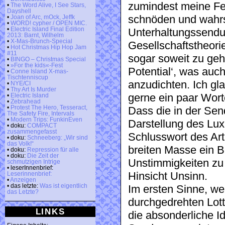
zumindest meine Fer
•
The Word Alive, I See Stars,
Dayshell
schnöden und wahrsc
•
Joan of Arc, mOck, Jeffk
•
WORD! cypher / OPEN MIC.
•
Electric Island Final Edition
Unterhaltungssendun
2013: Barnt, Wilhelm
•
X-Mas-Brunch-Special
Gesellschaftstheori
•
Hot Christmas Hip Hop Jam
#11
sogar soweit zu geh
•
BINGO – Christmas Special
•
»For the kids«-Fest
Potential‘, was auch
•
Conne Island X-mas-
Tischtenniscup
anzudichten. Ich gl
•
NYE/CI
•
Thy Art Is Murder
gerne ein paar Worte
•
Electric Island
•
Zebrahead
•
Protest The Hero, Tesseract,
Dass die in der Se
The Safety Fire, Intervals
•
Modern Trips: FunkinEven
Darstellung des Lux
• doku:
COMPACT
zusammengefasst
Schlusswort des Arti
• doku:
Schneeberg: „Wir sind
das Volk!“
breiten Masse ein B
• doku:
Repression für alle
• doku:
Die Zeit der
Unstimmigkeiten zu p
schmutzigen Intrige
• leserInnenbrief:
Hinsicht Unsinn.
Leserinnenbrief:
•
Anzeigen
• das letzte:
Was ist eigentlich
Im ersten Sinne, wei
das Letzte?
durchgedrehten Lot
LINKS
die absonderliche 