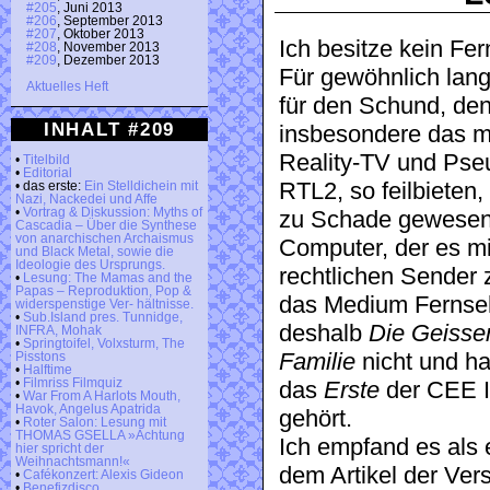
#205
, Juni 2013
#206
, September 2013
#207
, Oktober 2013
Ich besitze kein Fe
#208
, November 2013
#209
, Dezember 2013
Für gewöhnlich lan
Aktuelles Heft
für den Schund, den
INHALT #209
insbesondere das mi
Reality-TV und Pse
•
Titelbild
•
Editorial
RTL2, so feilbieten,
• das erste:
Ein Stelldichein mit
Nazi, Nackedei und Affe
•
Vortrag & Diskussion: Myths of
zu Schade gewesen
Cascadia – Über die Synthese
von anarchischen Archaismus
Computer, der es mir
und Black Metal, sowie die
Ideologie des Ursprungs.
rechtlichen Sender 
•
Lesung: The Mamas and the
Papas – Reproduktion, Pop &
das Medium Fernsehe
widerspenstige Ver- hältnisse.
•
Sub.Island pres. Tunnidge,
deshalb
Die Geisse
INFRA, Mohak
•
Springtoifel, Volxsturm, The
Familie
nicht und ha
Pisstons
•
Halftime
•
Filmriss Filmquiz
das
Erste
der CEE 
•
War From A Harlots Mouth,
Havok, Angelus Apatrida
gehört.
•
Roter Salon: Lesung mit
THOMAS GSELLA »Achtung
Ich empfand es als 
hier spricht der
Weihnachtsmann!«
dem Artikel der Vers
•
Cafékonzert: Alexis Gideon
•
Benefizdisco