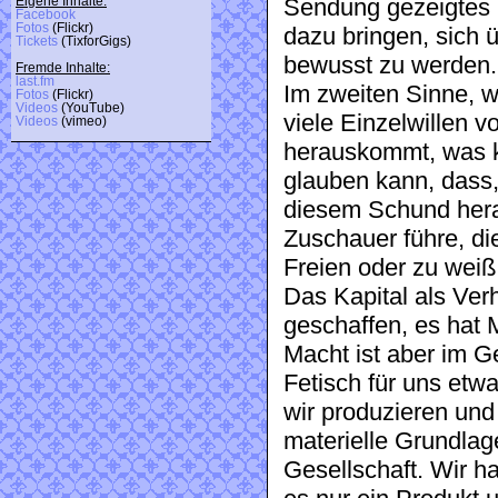
Sendung gezeigtes 
Eigene Inhalte:
Facebook
Fotos
(Flickr)
dazu bringen, sich 
Tickets
(TixforGigs)
bewusst zu werden.
Fremde Inhalte:
last.fm
Im zweiten Sinne, we
Fotos
(Flickr)
Videos
(YouTube)
viele Einzelwillen v
Videos
(vimeo)
herauskommt, was ke
glauben kann, dass
diesem Schund herau
Zuschauer führe, di
Freien oder zu wei
Das Kapital als Ver
geschaffen, es hat 
Macht ist aber im G
Fetisch für uns etw
wir produzieren und
materielle Grundla
Gesellschaft. Wir h