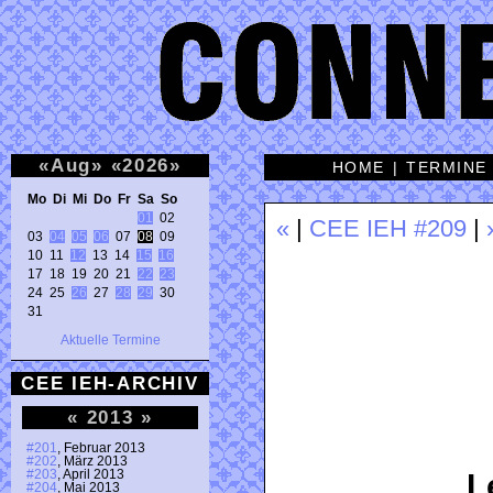
«
Aug
»
«
2026
»
HOME
|
TERMINE
Mo Di Mi Do Fr Sa So 
01
 02 

«
|
CEE IEH #209
|
03 
04
05
06
 07 
08
 09 

10 11 
12
 13 14 
15
16
17 18 19 20 21 
22
23
24 25 
26
 27 
28
29
 30 

31 
Aktuelle Termine
CEE IEH-ARCHIV
«
2013
»
#201
, Februar 2013
#202
, März 2013
#203
, April 2013
L
#204
, Mai 2013