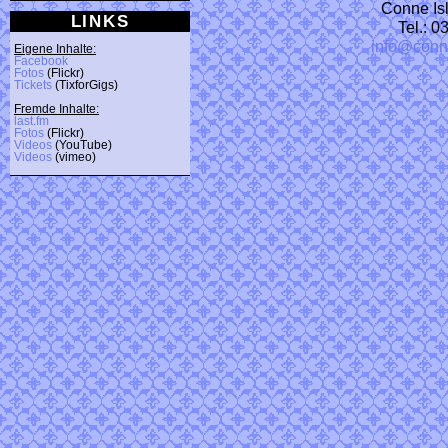
Conne Isl
LINKS
Tel.: 
info@conn
Eigene Inhalte:
Facebook
Fotos
(Flickr)
Tickets
(TixforGigs)
Fremde Inhalte:
last.fm
Fotos
(Flickr)
Videos
(YouTube)
Videos
(vimeo)