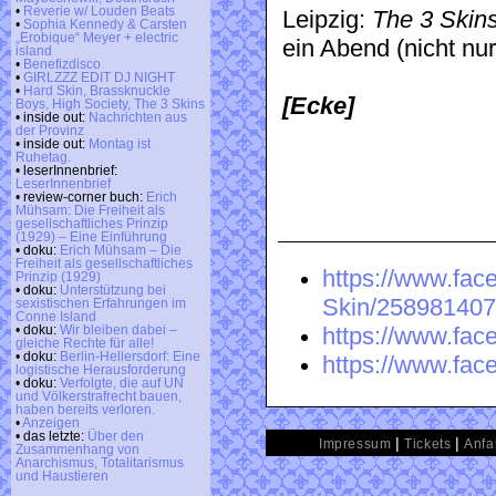
•
Reverie w/ Louden Beats
Leipzig:
The 3 Skins
•
Sophia Kennedy & Carsten
„Erobique“ Meyer + electric
ein Abend (nicht nur
island
•
Benefizdisco
•
GIRLZZZ EDIT DJ NIGHT
•
Hard Skin, Brassknuckle
[Ecke]
Boys, High Society, The 3 Skins
• inside out:
Nachrichten aus
der Provinz
• inside out:
Montag ist
Ruhetag.
• leserInnenbrief:
LeserInnenbrief
• review-corner buch:
Erich
Mühsam: Die Freiheit als
gesellschaftliches Prinzip
(1929) – Eine Einführung
• doku:
Erich Mühsam – Die
Freiheit als gesellschaftliches
https://www.fa
Prinzip (1929)
• doku:
Unterstützung bei
Skin/258981407
sexistischen Erfahrungen im
Conne Island
https://www.fa
• doku:
Wir bleiben dabei –
gleiche Rechte für alle!
• doku:
Berlin-Hellersdorf: Eine
https://www.fac
logistische Herausforderung
• doku:
Verfolgte, die auf UN
und Völkerstrafrecht bauen,
haben bereits verloren.
•
Anzeigen
• das letzte:
Über den
|
|
Impressum
Tickets
Anfa
Zusammenhang von
Anarchismus, Totalitarismus
und Haustieren