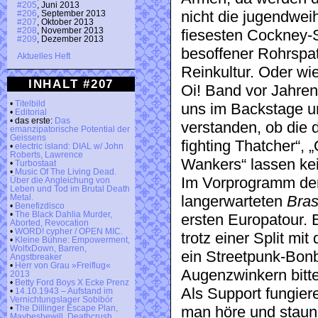
#205
, Juni 2013
nicht die jugendwei
#206
, September 2013
#207
, Oktober 2013
#208
, November 2013
fiesesten Cockney-
#209
, Dezember 2013
besoffener Rohrspat
Aktuelles Heft
Reinkultur. Oder wi
INHALT #207
Oi! Band vor Jahre
•
Titelbild
uns im Backstage un
•
Editorial
• das erste:
Das
verstanden, ob die d
emanzipatorische Potential der
Geissens
fighting Thatcher“, 
•
electric island: DIAL w/ John
Roberts, Lawrence
Wankers“ lassen kei
•
Turbostaat
•
Music Of The Living Dead.
Im Vorprogramm der
Über die Angleichung von
Leben und Tod im Brutal Death
langerwarteten
Bra
Metal.
•
Benefizdisco
•
The Black Dahlia Murder,
ersten Europatour. B
Aborted, Revocation
•
WORD! cypher / OPEN MIC.
trotz einer Split m
•
Kleine Bühne: Empowerment,
WolfxDown, Barren,
ein Streetpunk-Bonb
Angstbreaker
•
Herr von Grau »Freiflug«
Augenzwinkern bitte
2013
•
Betty Ford Boys X Ecke Prenz
Als Support fungie
•
14.10.1943 – Aufstand im
Vernichtungslager Sobibór
man höre und staune
•
The Dillinger Escape Plan,
Maybeshewill, Deathcrush