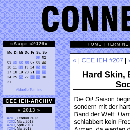
«
Aug
»
«
2026
»
HOME
|
TERMINE
Mo Di Mi Do Fr Sa So 
01
 02 

«
|
CEE IEH #207
|
03 
04
05
06
 07 08 
09
10 11 
12
 13 14 
15
16
Hard Skin,
17 18 19 20 21 
22
23
24 25 
26
 27 
28
29
 30 

Soc
31 
Aktuelle Termine
Die Oi! Saison begi
CEE IEH-ARCHIV
sondern mit der härt
«
2013
»
Band der Welt:
Har
#201
, Februar 2013
schlabbert kein Fre
#202
, März 2013
#203
, April 2013
Armen, da werden 
#204
, Mai 2013