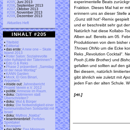
experimentelle Beats zurückgre
#205
, Juni 2013
#206
, September 2013
Fraktion. Dieses Mal hat er m
#207
, Oktober 2013
#208
, November 2013
erinnern uns an dieser Stelle 
#209
, Dezember 2013
„Gunz still hot“-Remix gespiel
Aktuelles Heft
und er beschreibt sehr gut d
Natürlich hat diese Kollabo-T
INHALT #205
Alben auf. Bereits am 05. Feb
Produktionen von dem bisher
•
Titelbild
•
Editorial
Throws OhNo
um die Ecke ko
• das erste:
A new one – Skate
Island 2013
Reks „Revolution Cocktail“. 
•
Roter Salon: Sozialrevolte
Pooh (Little Brother)
und
Bish
oder Aufstand der Täterinnen?
•
Edo G & Reks
gefallen und sollten auf den 
•
Phase 2 präsentiert: „Samstag
ist der neue Montag“
Bei diesem, natürlich limitiert
•
KANN Garden
gibt ähnlich wie zuletzt mit
Apo
•
Mock, El Gos Binari,
Argument.
jeden Fan der alten Schule. W
• inside out:
Jahresbericht
Projekt Verein e.V. 2012
• politik:
Amnesie im Raum.
[rtt.]
• doku:
Optimieren statt
Überschreiten?
• doku:
Wut & Bürger
• doku:
Die Notwendigkeit einer
kommunistischen Solidarität mit
Israel
• doku:
Mythos „Nakba“
• leserInnenbrief:
Perfides
Spektakel
•
Anzeigen
• das letzte:
Das Minimum