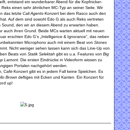
ift, entstand ein wunderbarer Abend für die Kopfnicker-
it Reks einen sehr ähnlichen MC-Typ an seiner Seite. Wir
an das letzte
Cali Agents
-Konzert bei dem Rasco auch den
t hat. Auf dem sind sowohl Edo G als auch Reks vertreten
en Sound, den wir an diesem Abend zu erwarten haben.
our auch ihren Grund. Beide MCs warten aktuell mit neuen
ruar erschien Edo G’s „Intelligence & Ignorance“, das neben
 unbekannten Microphono auch mit einem Beat von
Stones
mmt. Nicht weniger sehen lassen kann sich das Line-Up von
Neben Beats von
Statik Selektah
gibt es u.a. Features von
Big
op Lamont.
Die ersten Eindrücke in Videoform wissen zu
gängigen Portalen nachgehört werden.
en, Café-Konzert gibt es in jedem Fall keine Spielchen. Es
llo Brown
deftiges mit Ecken und Kanten. Ein Konzert für
ord up!