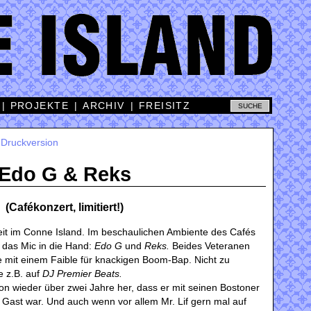
|
PROJEKTE
|
ARCHIV
|
FREISITZ
|
Druckversion
Edo G & Reks
(Cafékonzert, limitiert!)
eit im Conne Island. Im beschaulichen Ambiente des Cafés
 das Mic in die Hand:
Edo G
und
Reks.
Beides Veteranen
 mit einem Faible für knackigen Boom-Bap. Nicht zu
e z.B. auf
DJ Premier Beats.
on wieder über zwei Jahre her, dass er mit seinen Bostoner
 Gast war. Und auch wenn vor allem Mr. Lif gern mal auf