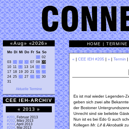
«
Aug
»
«
2026
»
HOME
|
TERMINE
Mo Di Mi Do Fr Sa So 
01
 02 

«
|
CEE IEH #205
|
»
|
Termin
03 
04
05
06
 07 08 
09
10 11 
12
 13 14 
15
16
17 18 19 20 21 
22
23
24 25 
26
 27 
28
29
 30 

31 
Aktuelle Termine
Es ist mal wieder Legenden-Z
CEE IEH-ARCHIV
geben sich zwei alte Bekannte
der Bostoner Untergrundszene
«
2013
»
Unrecht sind sie beliebte Gäst
#201
, Februar 2013
Nun ist es bei Edo G auch sch
#202
, März 2013
#203
, April 2013
Kollegen
Mr. Lif & Akrobatik
zu
#204
, Mai 2013