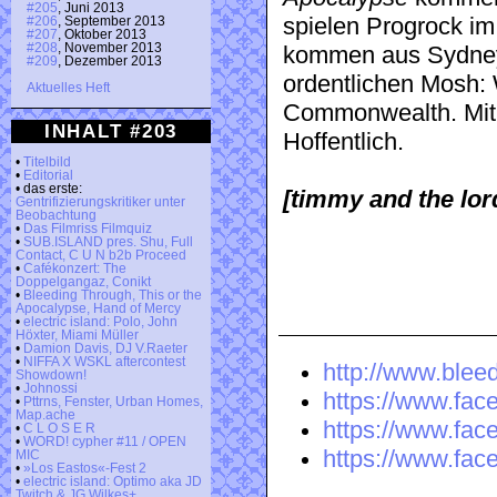
#205
, Juni 2013
spielen Progrock i
#206
, September 2013
#207
, Oktober 2013
#208
, November 2013
kommen aus Sydney,
#209
, Dezember 2013
ordentlichen Mosh:
Aktuelles Heft
Commonwealth. Mit
INHALT #203
Hoffentlich.
•
Titelbild
•
Editorial
• das erste:
[timmy and the lor
Gentrifizierungskritiker unter
Beobachtung
•
Das Filmriss Filmquiz
•
SUB.ISLAND pres. Shu, Full
Contact, C U N b2b Proceed
•
Cafékonzert: The
Doppelgangaz, Conikt
•
Bleeding Through, This or the
Apocalypse, Hand of Mercy
•
electric island: Polo, John
Höxter, Miami Müller
•
Damion Davis, DJ V.Raeter
•
NIFFA X WSKL aftercontest
http://www.blee
Showdown!
•
Johnossi
https://www.fac
•
Pttrns, Fenster, Urban Homes,
Map.ache
https://www.fac
•
C L O S E R
•
WORD! cypher #11 / OPEN
https://www.fac
MIC
•
»Los Eastos«-Fest 2
•
electric island: Optimo aka JD
Twitch & JG Wilkes+