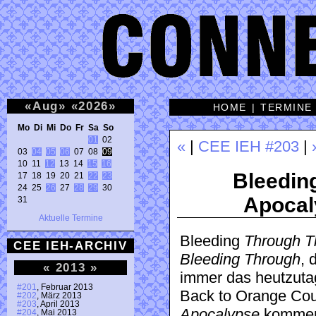
«
Aug
»
«
2026
»
HOME
|
TERMINE
Mo Di Mi Do Fr Sa So 
01
 02 

«
|
CEE IEH #203
|
03 
04
05
06
 07 08 
09
10 11 
12
 13 14 
15
16
Bleeding
17 18 19 20 21 
22
23
24 25 
26
 27 
28
29
 30 

Apocal
31 
Aktuelle Termine
Bleeding
Through T
CEE IEH-ARCHIV
Bleeding Through
, 
«
2013
»
immer das heutzutag
#201
, Februar 2013
Back to Orange Count
#202
, März 2013
#203
, April 2013
Apocalypse
kommen 
#204
, Mai 2013