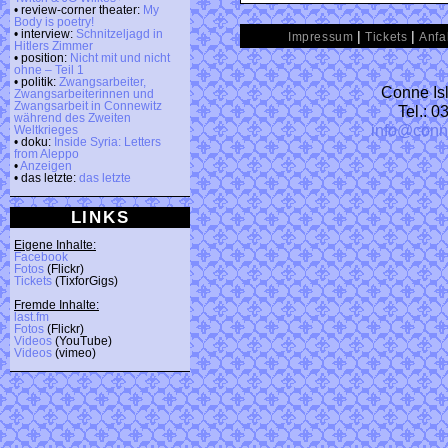
• review-corner theater:
My
Body is poetry!
|
|
• interview:
Schnitzeljagd in
Impressum
Tickets
Anfa
Hitlers Zimmer
• position:
Nicht mit und nicht
ohne – Teil 1
• politik:
Zwangsarbeiter,
Conne Isl
Zwangsarbeiterinnen und
Zwangsarbeit in Connewitz
Tel.: 
während des Zweiten
info@conn
Weltkrieges
• doku:
Inside Syria: Letters
from Aleppo
•
Anzeigen
• das letzte:
das letzte
LINKS
Eigene Inhalte:
Facebook
Fotos
(Flickr)
Tickets
(TixforGigs)
Fremde Inhalte:
last.fm
Fotos
(Flickr)
Videos
(YouTube)
Videos
(vimeo)