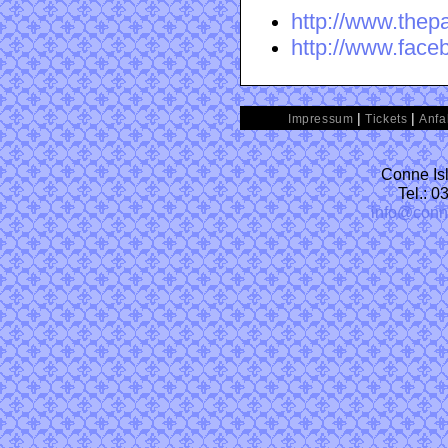
http://www.thep
http://www.fac
|
|
Impressum
Tickets
Anfa
Conne Isl
Tel.: 
info@conn