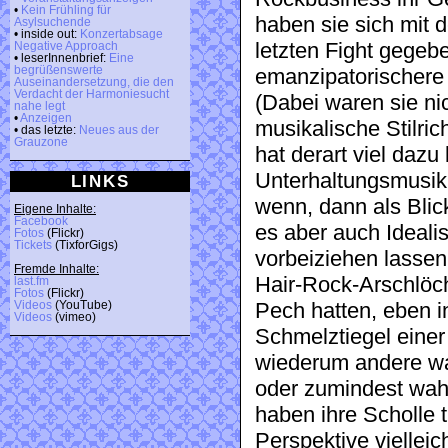
•
Kein Frühling für
haben sie sich mit 
Asylsuchende
• inside out:
Konzertabsage
letzten Fight gegeb
Negative Approach
• leserInnenbrief:
Eine
begrüßenswerte
emanzipatorischere 
Auseinandersetzung, die den
Verdacht der Harmoniesucht
(Dabei waren sie ni
nahe legt
•
Anzeigen
musikalische Stilric
• das letzte:
Neues aus der
Grauzone
hat derart viel dazu
Unterhaltungsmusik 
LINKS
wenn, dann als Blic
Eigene Inhalte:
Facebook
es aber auch Ideali
Fotos
(Flickr)
Tickets
(TixforGigs)
vorbeiziehen lassen
Fremde Inhalte:
Hair-Rock-Arschlöc
last.fm
Fotos
(Flickr)
Videos
(YouTube)
Pech hatten, eben in
Videos
(vimeo)
Schmelztiegel eine
wiederum andere wa
oder zumindest wah
haben ihre Scholle 
Perspektive viellei