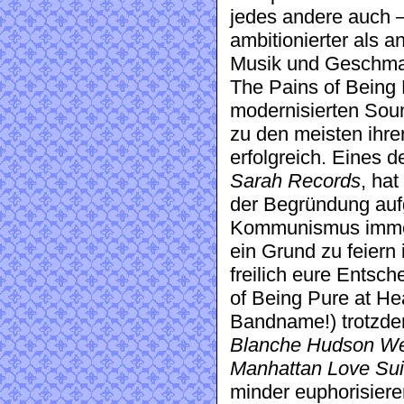
jedes andere auch – 
ambitionierter als a
Musik und Geschmac
The Pains of Being 
modernisierten Sou
zu den meisten ihre
erfolgreich. Eines d
Sarah Records
, hat
der Begründung aufge
Kommunismus immer n
ein Grund zu feiern 
freilich eure Entsc
of Being Pure at He
Bandname!) trotzde
Blanche Hudson W
Manhattan Love Sui
minder euphorisiere