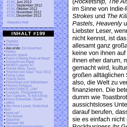
(
Rocketship, The Ais
#196
, Juni 2012
#197
, September 2012
im Sinne von Indie-
#198
, Oktober 2012
#199
, November 2012
Strokes
und
The Kil
#200
, Dezember 2012
Pastels
,
Heavenly
u
Aktuelles Heft
Liebster Leser, we
INHALT #199
nicht kennst, ist da
•
Titelbild
allesamt ganz großa
•
Editorial
• das erste:
Ein bisschen
keine von ihnen auf
Frieden
•
electric island
•
Pains of Being Pure at Heart
ihnen eher darum, m
•
Schlacht um Algier
•
WORD! cypher #7
gemacht wird, kultu
•
Smoke Blow, Tyson
•
"Herrbst von Grau" Tour 2012
großen alltäglichen
•
Flying Lotus
•
Young Guns
also, die Welt zu ve
•
Führerbart und Volkskörper
•
Filmriss Filmquiz
finanzieren. Die bet
•
KANN DANCE „Ulfo“
•
Caspian, Thisquietarmy
dumm wie Toastbrot,
•
Two Gallants, To Kill A King
•
Disco Ensemble, Death
Letters
aussichtsloses Unte
•
We Once Loved, Smile And
Burn
darauf berufen, da
•
ease up^
•
The Bones
sie es einfach nicht
•
Slapshot
•
Stomper 98
Rockbusiness ihr Ge
•
Veranstaltungsanzeigen