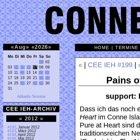
«
Aug
»
«
2026
»
HOME
|
TERMINE
Mo Di Mi Do Fr Sa So 
01
 02 

«
|
CEE IEH #199
|
03 
04
05
06
07
 08 09 

10 11 
12
 13 14 
15
16
Pains o
17 18 19 20 21 
22
23
24 25 
26
 27 
28
29
 30 

31 
support:
Aktuelle Termine
Dass ich das noch e
CEE IEH-ARCHIV
Heart
im Conne Isla
«
2012
»
Pure at Heart sind
#192
, Januar 2012
#193
, März 2012
traditionsreichen N
#194
, April 2012
#195
, Mai 2012