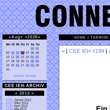
«
Aug
»
«
2026
»
HOME
|
TERMINE
Mo Di Mi Do Fr Sa So 
01
 02 

«
|
CEE IEH #199
|
03 
04
05
06
 07 08 09 

10 11 
12
 13 14 
15
16
17 18 19 20 21 
22
23
24 25 
26
 27 
28
29
 30 

31 
Aktuelle Termine
CEE IEH-ARCHIV
«
2012
»
#192
, Januar 2012
#193
, März 2012
#194
, April 2012
Ein
#195
, Mai 2012