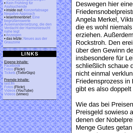
Deswegen hier eine 
•
Kein Frühling für
Asylsuchende
Friedensnobelpreistr
• inside out:
Konzertabsage
Negative Approach
• leserInnenbrief:
Eine
Angela Merkel, Vikt
begrüßenswerte
Auseinandersetzung, die den
die es wohl niemals
Verdacht der Harmoniesucht
nahe legt
erziehen. Außerdem
•
Anzeigen
• das letzte:
Neues aus der
Rockstroh. Den erei
Grauzone
über den Gewinn d
LINKS
insbesondere für Lei
Eigene Inhalte:
schließlich schaue 
Facebook
Fotos
(Flickr)
nicht einmal verklu
Tickets
(TixforGigs)
Friedensprozess in E
Fremde Inhalte:
last.fm
Fotos
(Flickr)
gibt es also doppel
Videos
(YouTube)
Videos
(vimeo)
Wie das bei Preisen 
Preisgeld sowieso a
denen der Nobelpreis
Menge Gutes getan 