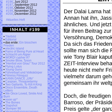
#196
, Juni 2012
#197
, September 2012
#198
, Oktober 2012
Der Dalai Lama hat 
#199
, November 2012
#200
, Dezember 2012
Annan hat ihn, Jass
Aktuelles Heft
ähnliches. Und jetz
INHALT #199
für ihren Beitrag zu
Versöhnung, Demokr
•
Titelbild
•
Editorial
Da sich das Frieden
• das erste:
Ein bisschen
Frieden
•
electric island
sollte man sich die
•
Pains of Being Pure at Heart
•
Schlacht um Algier
wie Tony Blair kapu
•
WORD! cypher #7
•
Smoke Blow, Tyson
ZEIT-Interview beh
•
"Herrbst von Grau" Tour 2012
•
Flying Lotus
heute nicht mehr Fr
•
Young Guns
•
Führerbart und Volkskörper
vielmehr darum gehe
•
Filmriss Filmquiz
•
KANN DANCE „Ulfo“
gemeinsam ihr weltp
•
Caspian, Thisquietarmy
•
Two Gallants, To Kill A King
•
Disco Ensemble, Death
Letters
•
We Once Loved, Smile And
Doch, die freudige
Burn
•
ease up^
Barroso, der Präsid
•
The Bones
•
Slapshot
Preis gelte „der gan
•
Stomper 98
•
Veranstaltungsanzeigen