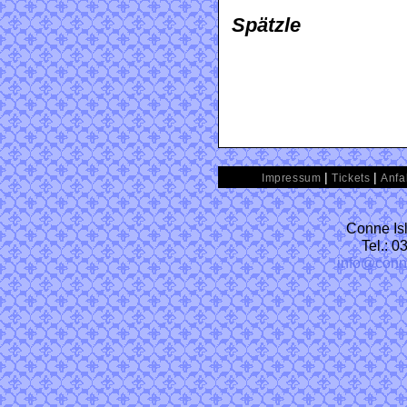
Spätzle
|
|
Impressum
Tickets
Anfa
Conne Isl
Tel.: 
info@conn