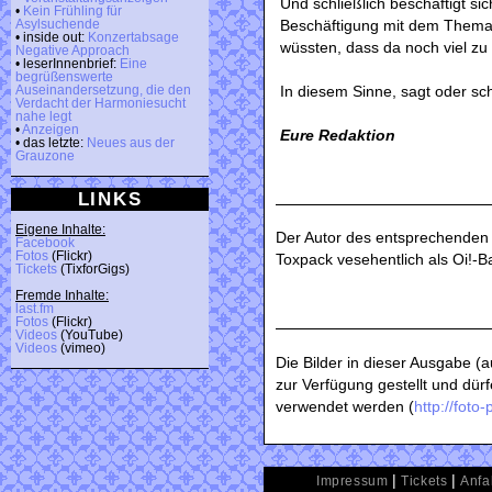
Und schließlich beschäftigt si
•
Kein Frühling für
Beschäftigung mit dem Thema 
Asylsuchende
• inside out:
Konzertabsage
wüssten, dass da noch viel zu 
Negative Approach
• leserInnenbrief:
Eine
begrüßenswerte
In diesem Sinne, sagt oder sch
Auseinandersetzung, die den
Verdacht der Harmoniesucht
nahe legt
•
Anzeigen
Eure Redaktion
• das letzte:
Neues aus der
Grauzone
LINKS
Eigene Inhalte:
Der Autor des entsprechende
Facebook
Fotos
(Flickr)
Toxpack vesehentlich als Oi!-Ba
Tickets
(TixforGigs)
Fremde Inhalte:
last.fm
Fotos
(Flickr)
Videos
(YouTube)
Videos
(vimeo)
Die Bilder in dieser Ausgabe (
zur Verfügung gestellt und dür
verwendet werden (
http://fot
|
|
Impressum
Tickets
Anfa