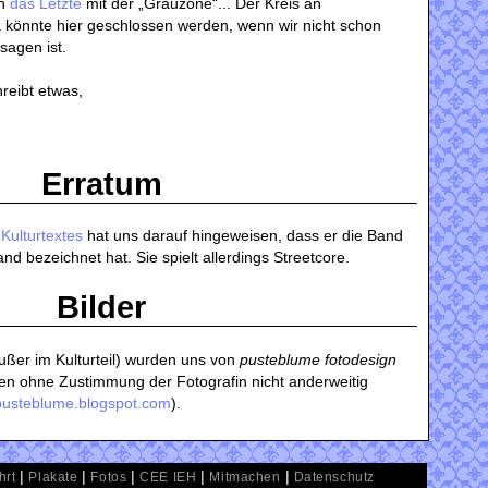
ch
das Letzte
mit der „Grauzone“... Der Kreis an
könnte hier geschlossen werden, wenn wir nicht schon
sagen ist.
reibt etwas,
Erratum
n
Kulturtextes
hat uns darauf hingeweisen, dass er die Band
nd bezeichnet hat. Sie spielt allerdings Streetcore.
Bilder
außer im Kulturteil) wurden uns von
pusteblume fotodesign
fen ohne Zustimmung der Fotografin nicht anderweitig
o-pusteblume.blogspot.com
).
|
|
|
|
|
hrt
Plakate
Fotos
CEE IEH
Mitmachen
Datenschutz