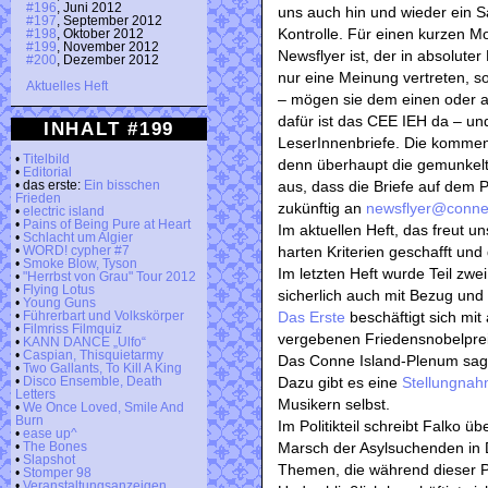
#196
, Juni 2012
uns auch hin und wieder ein Sa
#197
, September 2012
Kontrolle. Für einen kurzen M
#198
, Oktober 2012
#199
, November 2012
Newsflyer ist, der in absolute
#200
, Dezember 2012
nur eine Meinung vertreten, 
Aktuelles Heft
– mögen sie dem einen oder an
dafür ist das CEE IEH da – un
INHALT #199
LeserInnenbriefe. Die kommen 
•
Titelbild
denn überhaupt die gemunkelte
•
Editorial
aus, dass die Briefe auf dem 
• das erste:
Ein bisschen
Frieden
zukünftig an
newsflyer@conne-
•
electric island
•
Pains of Being Pure at Heart
Im aktuellen Heft, das freut un
•
Schlacht um Algier
harten Kriterien geschafft un
•
WORD! cypher #7
•
Smoke Blow, Tyson
Im letzten Heft wurde Teil zwe
•
"Herrbst von Grau" Tour 2012
•
Flying Lotus
sicherlich auch mit Bezug und
•
Young Guns
Das Erste
beschäftigt sich mit 
•
Führerbart und Volkskörper
•
Filmriss Filmquiz
vergebenen Friedensnobelpre
•
KANN DANCE „Ulfo“
•
Caspian, Thisquietarmy
Das Conne Island-Plenum sagt
•
Two Gallants, To Kill A King
Dazu gibt es eine
Stellungna
•
Disco Ensemble, Death
Letters
Musikern selbst.
•
We Once Loved, Smile And
Burn
Im Politikteil schreibt Falko ü
•
ease up^
Marsch der Asylsuchenden in D
•
The Bones
•
Slapshot
Themen, die während dieser P
•
Stomper 98
•
Veranstaltungsanzeigen