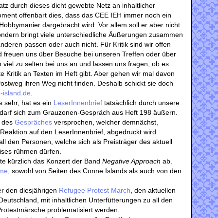
tz durch dieses dicht gewebte Netz an inhaltlicher
oment offenbart dies, dass das CEE IEH immer noch ein
r Hobbymanier dargebracht wird. Vor allem soll er aber nicht
sondern bringt viele unterschiedliche Äußerungen zusammen
deren passen oder auch nicht. Für Kritik sind wir offen –
d freuen uns über Besuche bei unseren Treffen oder über
viel zu selten bei uns an und lassen uns fragen, ob es
 Kritik an Texten im Heft gibt. Aber gehen wir mal davon
Postweg ihren Weg nicht finden. Deshalb schickt sie doch
island.de
.
s sehr, hat es ein
LeserInnenbrief
tatsächlich durch unsere
d darf sich zum Grauzonen-Gespräch aus Heft 198 äußern.
i des
Gespräches
versprochen, welcher demnächst,
 Reaktion auf den LeserInnenbrief, abgedruckt wird.
all den Personen, welche sich als Preisträger des aktuell
ises rühmen dürfen.
e kürzlich das Konzert der Band
Negative Approach
ab.
hme
, sowohl von Seiten des Conne Islands als auch von den
ber den diesjährigen
Refugee Protest March
, den aktuellen
eutschland, mit inhaltlichen Unterfütterungen zu all den
rotestmärsche problematisiert werden.