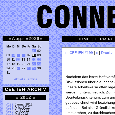
«
Aug
»
«
2026
»
HOME
|
TERMINE
Mo Di Mi Do Fr Sa So 
01
 02 

«
|
CEE IEH #199
|
»
|
Druckve
03 
04
05
06
 07 
08
 09 

10 11 
12
 13 14 
15
16
17 18 19 20 21 
22
23
24 25 
26
 27 
28
29
 30 

31 
Nachdem das letzte Heft veröf
Aktuelle Termine
Diskussionen über die Inhalte 
unsere Arbeitsweise offen lege
CEE IEH-ARCHIV
werden, unterschiedlich. Zum 
«
2012
»
Beurteilungskriterium, zum an
gut bezeichnet wird beziehung
#192
, Januar 2012
befinden. Bei aller Gründlichk
#193
, März 2012
#194
, April 2012
umzudrehen, zu durchleuchten 
#195
, Mai 2012