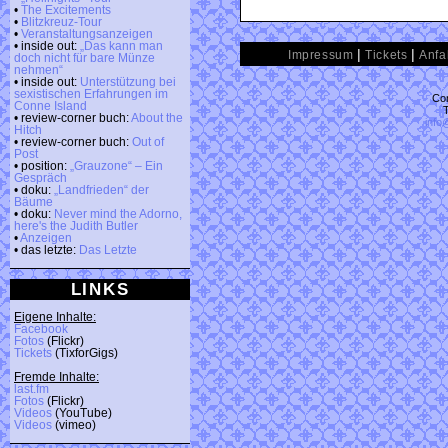
•
The Excitements
•
Blitzkreuz-Tour
•
Veranstaltungsanzeigen
• inside out:
„Das kann man
|
|
Impressum
Tickets
Anfa
doch nicht für bare Münze
nehmen“
• inside out:
Unterstützung bei
sexistischen Erfahrungen im
Con
Conne Island
• review-corner buch:
About the
info
Hitch
• review-corner buch:
Out of
Post
• position:
„Grauzone“ – Ein
Gespräch
• doku:
„Landfrieden“ der
Bäume
• doku:
Never mind the Adorno,
here's the Judith Butler
•
Anzeigen
• das letzte:
Das Letzte
LINKS
Eigene Inhalte:
Facebook
Fotos
(Flickr)
Tickets
(TixforGigs)
Fremde Inhalte:
last.fm
Fotos
(Flickr)
Videos
(YouTube)
Videos
(vimeo)