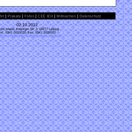
|
|
|
|
|
hrt
Plakate
Fotos
CEE IEH
Mitmachen
Datenschutz
02.10.2012
ne Island, Koburger Str. 3, 04277 Leipzig
Tel.: 0341-3013028, Fax: 0341-3026503
@conne-island.de
,
tickets@conne-island.de