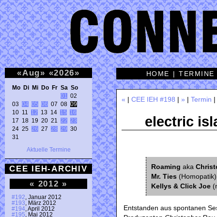
«
Aug
»
«
2026
»
HOME
|
TERMINE
Mo Di Mi Do Fr Sa So 
01
 02 

«
|
CEE IEH #198
|
»
|
Termin
03 
04
05
06
 07 08 
09
10 11 
12
 13 14 
15
16
electric i
17 18 19 20 21 
22
23
24 25 
26
 27 
28
29
 30 

31 
Aktuelle Termine
Roaming
aka
Chris
CEE IEH-ARCHIV
Mr. Ties
(Homopatik) 
«
2012
»
Kellys & Click Joe
(
#192
, Januar 2012
#193
, März 2012
Entstanden aus spontanen Sess
#194
, April 2012
#195
, Mai 2012