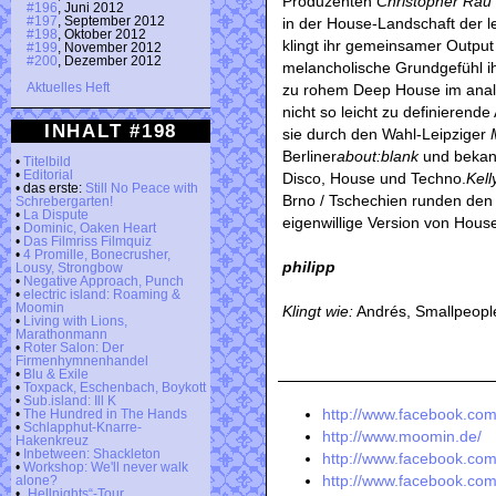
Produzenten
Christopher Rau
#196
, Juni 2012
in der House-Landschaft der l
#197
, September 2012
#198
, Oktober 2012
klingt ihr gemeinsamer Outpu
#199
, November 2012
#200
, Dezember 2012
melancholische Grundgefühl ihr
zu rohem Deep House im analo
Aktuelles Heft
nicht so leicht zu definieren
INHALT #198
sie durch den Wahl-Leipziger
Berliner
about:blank
und bekann
•
Titelbild
•
Editorial
Disco, House und Techno.
Kell
• das erste:
Still No Peace with
Brno / Tschechien runden den
Schrebergarten!
•
La Dispute
eigenwillige Version von Hous
•
Dominic, Oaken Heart
•
Das Filmriss Filmquiz
•
4 Promille, Bonecrusher,
philipp
Lousy, Strongbow
•
Negative Approach, Punch
•
electric island: Roaming &
Moomin
Klingt wie:
Andrés, Smallpeopl
•
Living with Lions,
Marathonmann
•
Roter Salon: Der
Firmenhymnenhandel
•
Blu & Exile
•
Toxpack, Eschenbach, Boykott
•
Sub.island: Ill K
http://www.facebook.c
•
The Hundred in The Hands
•
Schlapphut-Knarre-
http://www.moomin.de/
Hakenkreuz
•
Inbetween: Shackleton
http://www.facebook.co
•
Workshop: We'll never walk
http://www.facebook.co
alone?
•
„Hellnights“-Tour