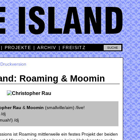
|
PROJEKTE
|
ARCHIV
|
FREISITZ
|
Druckversion
sland: Roaming & Moomin
topher Rau
&
Moomin
(smallville/aim) /live!
/dj
muah!) /dj
ions ist Roaming mittlerweile ein festes Projekt der beiden