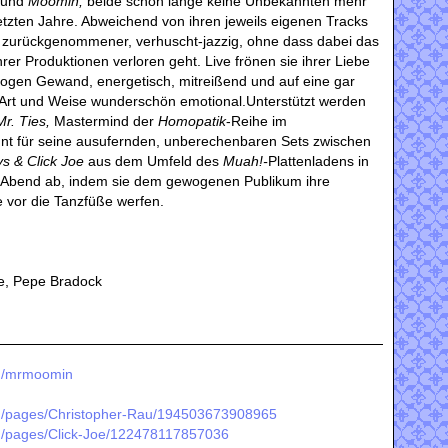
und
Moomin,
beide schon lange keine Unbekannten mehr
etzten Jahre. Abweichend von ihren jeweils eigenen Tracks
t zurückgenommener, verhuscht-jazzig, ohne dass dabei das
er Produktionen verloren geht. Live frönen sie ihrer Liebe
gen Gewand, energetisch, mitreißend und auf eine gar
de Art und Weise wunderschön emotional.Unterstützt werden
Mr. Ties,
Mastermind der
Homopatik
-Reihe im
t für seine ausufernden, unberechenbaren Sets zwischen
ys & Click Joe
aus dem Umfeld des
Muah!-
Plattenladens in
 Abend ab, indem sie dem gewogenen Publikum ihre
e vor die Tanzfüße werfen.
e, Pepe Bradock
om/mrmoomin
m/pages/Christopher-Rau/194503673908965
m/pages/Click-Joe/122478117857036