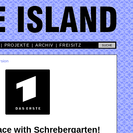
|
PROJEKTE
|
ARCHIV
|
FREISITZ
rsion
eace with Schrebergarten!