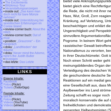
bietet viele Anknüpfungspunkte
•
The Excitements
•
Blitzkreuz-Tour
bietet gleich eine Rechtfertig
•
Veranstaltungsanzeigen
die Rede, die nicht mit ihrer
• inside out:
„Das kann man
doch nicht für bare Münze
Hass, Wut, Groll, Zorn reagi
nehmen“
• inside out:
Unterstützung bei
Kränkung, auf Verletzung, Un
sexistischen Erfahrungen im
beschwichtigen und erklärt die
Conne Island
• review-corner buch:
About the
Ungerechtigkeit und Perspekti
Hitch
• review-corner buch:
Out of
sinnvollere Argumentationsfläc
Post
Pogrome. In keinem Wort geht 
• position:
„Grauzone“ – Ein
Gespräch
rassistischer Gewalt betroffen
• doku:
„Landfrieden“ der
Bäume
Nationalismus zu verorten, bes
• doku:
Never mind the Adorno,
in ihrer Deutschtümelei. Gott i
here's the Judith Butler
•
Anzeigen
Noch einen Schritt weiter geh
• das letzte:
Das Letzte
meinungsbildendes Organ der ge
Verteidigung des deutschen Vo
LINKS
die geschundene deutsche See
Eigene Inhalte:
Reaktionen auf ein medial ge
Facebook
Fotos
(Flickr)
eine Gesellschaft aus, dass M
Tickets
(TixforGigs)
Asylbewerber ins Land ströme
Fremde Inhalte:
Zeitung schafft es sogar noch 
last.fm
Fotos
(Flickr)
moralisch konservativ die auf 
Videos
(YouTube)
freiheitlichsten und demokrat
Videos
(vimeo)
genannten Halbextremisten (S