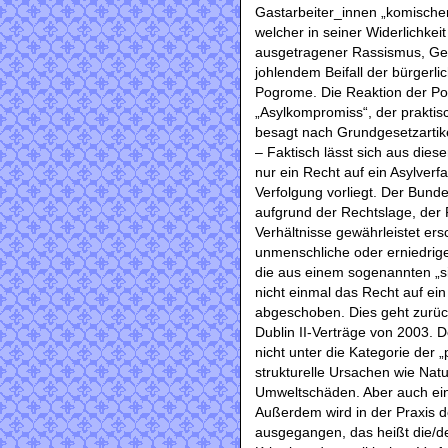
Gastarbeiter_innen „komischer
welcher in seiner Widerlichke
ausgetragener Rassismus, Gew
johlendem Beifall der bürgerli
Pogrome. Die Reaktion der Pol
„Asylkompromiss“, der praktis
besagt nach Grundgesetzartikel
– Faktisch lässt sich aus dies
nur ein Recht auf ein Asylverfa
Verfolgung vorliegt. Der Bun
aufgrund der Rechtslage, der
Verhältnisse gewährleistet ers
unmenschliche oder erniedrig
die aus einem sogenannten „
nicht einmal das Recht auf ein
abgeschoben. Dies geht zurück
Dublin II-Verträge von 2003. 
nicht unter die Kategorie der 
strukturelle Ursachen wie Nat
Umweltschäden. Aber auch ein i
Außerdem wird in der Praxis 
ausgegangen, das heißt die/de