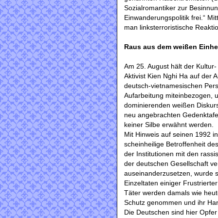
Sozialromantiker zur Besinnu
Einwanderungspolitik frei.“ Mi
man linksterroristische Reakti
Raus aus dem weißen Einhei
Am 25. August hält der Kultur- 
Aktivist Kien Nghi Ha auf de
deutsch-vietnamesischen Pers
Aufarbeitung miteinbezogen, 
dominierenden weißen Diskurs z
neu angebrachten Gedenktafe
keiner Silbe erwähnt werden.
Mit Hinweis auf seinen 1992 in
scheinheilige Betroffenheit 
der Institutionen mit den rassi
der deutschen Gesellschaft v
auseinanderzusetzen, wurde sc
Einzeltaten einiger Frustrierte
Täter werden damals wie heut
Schutz genommen und ihr Hande
Die Deutschen sind hier Opfer