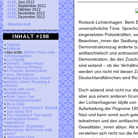
#196
, Juni 2012
#197
, September 2012
#198
, Oktober 2012
#199
, November 2012
#200
, Dezember 2012
Rostock-Lichtenhagen. Beim Ei
Aktuelles Heft
unversöhnliche Töne. Sprechch
eingesetzten Polizeikräften, 
INHALT #198
Bewohner_innen der Siedlung 
•
Titelbild
Demonstrationszug änderte z
•
Editorial
• das erste:
Still No Peace with
antifaschistisch und antirassis
Schrebergarten!
Demonstration, die den Zuscha
•
La Dispute
•
Dominic, Oaken Heart
sind wütend – ob der Verhältn
•
Das Filmriss Filmquiz
•
4 Promille, Bonecrusher,
werden uns nicht mit diesen Z
Lousy, Strongbow
Deutschlandfähnchen wird Ri
•
Negative Approach, Punch
•
electric island: Roaming &
Moomin
•
Living with Lions,
Doch wütend sind nicht nur d
Marathonmann
aber aus einem anderen Grund
•
Roter Salon: Der
Firmenhymnenhandel
der Lichtenhagener Idylle von 
•
Blu & Exile
•
Toxpack, Eschenbach, Boykott
Aufarbeitung der Pogrome 1992
•
Sub.island: Ill K
Nazi und kann somit auch gute
•
The Hundred in The Hands
•
Schlapphut-Knarre-
teilnehmen und den antifaschis
Hakenkreuz
•
Inbetween: Shackleton
Gewalttäter_innen abtun. Als
•
Workshop: We'll never walk
verstehen sich nicht nur die
alone?
•
„Hellnights“-Tour