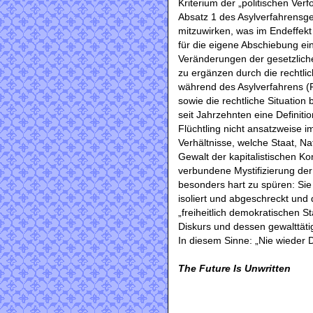
Kriterium der „politischen Verf
Absatz 1 des Asylverfahrensge
mitzuwirken, was im Endeffekt
für die eigene Abschiebung ein
Veränderungen der gesetzlich
zu ergänzen durch die rechtl
während des Asylverfahrens (R
sowie die rechtliche Situation
seit Jahrzehnten eine Defini
Flüchtling nicht ansatzweise 
Verhältnisse, welche Staat, Na
Gewalt der kapitalistischen K
verbundene Mystifizierung de
besonders hart zu spüren: Sie w
isoliert und abgeschreckt und
„freiheitlich demokratischen S
Diskurs und dessen gewalttätig
In diesem Sinne: „Nie wieder 
The Future Is Unwritten