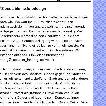
nzug der Demonstration in das Plattenbauviertel erklingen
öre wie „Wo wart ihr '92?“ wurden nicht nur den
sondern auch den irritiert und argwöhnisch dreinschauenden
entgegen gerufen. Der bis dahin zwar laute und große
u ebendiesem Moment seinen Charakter – aus einem
tisch motivierten Stadtspaziergang wurde eine kraftvolle
uer_innen am Rand eines klar zu vermitteln wusste: Wir
isse im Allgemeinen und auf euch im Besonderen. Wir
uständen abfinden. Ein kleines brennendes
chtung Zuschauer_innen geschwenkt.
ie Demonstrant_innen, sondern auch die Anwohner_innen,
: Der Vorwurf des Rassismus ihnen gegenüber kratzt an
einer toleranten und weltoffenen Stadt und der vollendeten
. Natürlich versteht man sich nicht als Rassist_in oder
n Gewissens an der offiziellen Gedenkveranstaltung
tischen Protest als irrationale Provokation von linken
 wehrhafte_r Bürger und lupenreine_r Demokrat_innen
 Anwohner_innen, sondern auch Joachim Gauck. Seine Rede