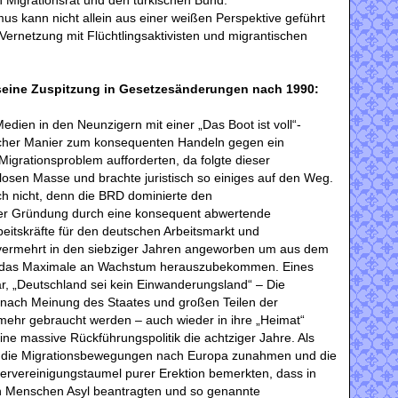
 Migrationsrat und den türkischen Bund.
 kann nicht allein aus einer weißen Perspektive geführt
Vernetzung mit Flüchtlingsaktivisten und migrantischen
seine Zuspitzung in Gesetzesänderungen nach 1990:
dien in den Neunzigern mit einer „Das Boot ist voll“-
tischer Manier zum konsequenten Handeln gegen ein
 Migrationsproblem aufforderten, da folgte dieser
flosen Masse und brachte juristisch so einiges auf den Weg.
ch nicht, denn die BRD dominierte den
rer Gründung durch eine konsequent abwertende
rbeitskräfte für den deutschen Arbeitsmarkt und
vermehrt in den siebziger Jahren angeworben um aus dem
r das Maximale an Wachstum herauszubekommen. Eines
ar, „Deutschland sei kein Einwanderungsland“ – Die
 nach Meinung des Staates und großen Teilen der
mehr gebraucht werden – auch wieder in ihre „Heimat“
ne massive Rückführungspolitik die achtziger Jahre. Als
n die Migrationsbewegungen nach Europa zunahmen und die
ervereinigungstaumel purer Erektion bemerkten, dass in
h Menschen Asyl beantragten und so genannte