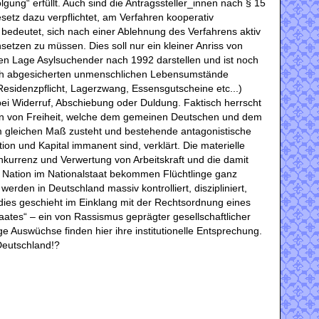
olgung“ erfüllt. Auch sind die Antragssteller_innen nach § 15
setz dazu verpflichtet, am Verfahren kooperativ
 bedeutet, sich nach einer Ablehnung des Verfahrens aktiv
setzen zu müssen. Dies soll nur ein kleiner Anriss von
en Lage Asylsuchender nach 1992 darstellen und ist noch
ich abgesicherten unmenschlichen Lebensumstände
esidenzpflicht, Lagerzwang, Essensgutscheine etc...)
 bei Widerruf, Abschiebung oder Duldung. Faktisch herrscht
tion von Freiheit, welche dem gemeinen Deutschen und dem
im gleichen Maß zusteht und bestehende antagonistische
tion und Kapital immanent sind, verklärt. Die materielle
onkurrenz und Verwertung von Arbeitskraft und die damit
r Nation im Nationalstaat bekommen Flüchtlinge ganz
erden in Deutschland massiv kontrolliert, diszipliniert,
 dies geschieht im Einklang mit der Rechtsordnung eines
taates“ – ein von Rassismus geprägter gesellschaftlicher
e Auswüchse finden hier ihre institutionelle Entsprechung.
Deutschland!?