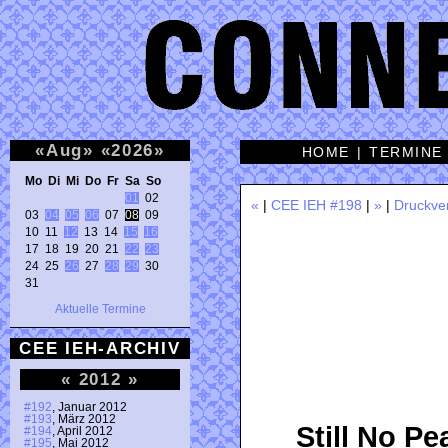
«
Aug
»
«
2026
»
HOME
|
TERMINE
Mo Di Mi Do Fr Sa So 
01
 02 

«
|
CEE IEH #198
|
»
|
Druckve
03 
04
05
06
 07 
08
 09 

10 11 
12
 13 14 
15
16
17 18 19 20 21 
22
23
24 25 
26
 27 
28
29
 30 

31 
Aktuelle Termine
CEE IEH-ARCHIV
«
2012
»
#192
, Januar 2012
#193
, März 2012
Still No P
#194
, April 2012
#195
, Mai 2012