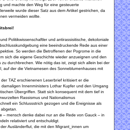
ng und machte den Weg für eine gesteuerte
ttlerweile wurde dieser Satz aus dem Artikel gestrichen, da
onen vermeiden wollte.
tsbrei!
und Politikwissenschaftler und antirassisitische, dekoloniale
r Abschlusskundgebung eine beeindruckende Rede aus einer
pektive. So werden die Betroffenen der Pogrome in die
um sich die eigene Geschichte wieder anzueignen und den
u durchbrechen. Wie nötig das ist, zeigt sich allein bei der
l, auf der die Vietnamesen des Sonneblumenhauses mit
 der TAZ erschienenen Leserbrief kritisiert er die
des damaligen Innenministers Lothar Kupfer und den Umgang
stischen Übergriffen. Statt sich konsequent mit dem tief in
erwurzelten Rassismus und Nationalismus
hnell ein Schlussstrich gezogen und die Ereignisse als
r abgetan.
e – mensch denke dabei nur an die Rede von Gauck – in
ln relativiert und entschuldigt.
 der Ausländerflut, die mit den Migrant_innen um