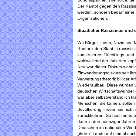
Bündnispartner The Voice, den
Der Kampf gegen den Rassismus
werden, sondern bedarf einer 
Organisationen.
Staatlicher Rassismus und 
Wo Bürger_innen, Nazis und Me
Rhetorik den Staat in rassis
konstruiertes Flüchtlings- und
wohlwollend der lädierten kop
Neu war dieser Diskurs wahrli
Einwanderungsdiskurs seit ih
Verwertungsrhetorik billiger A
Wiederaufbau. Diese wurden 
deutschen Wirtschaftswunde
war aber selbstverständlich kl
Menschen, die kamen, sollten
Bevölkerung – wenn sie nicht 
zurückkehren. So bestimmte ei
dann in den neunziger Jahre
Deutschen im nationalen Wied
„ihrem“ Lande auf einmal auc