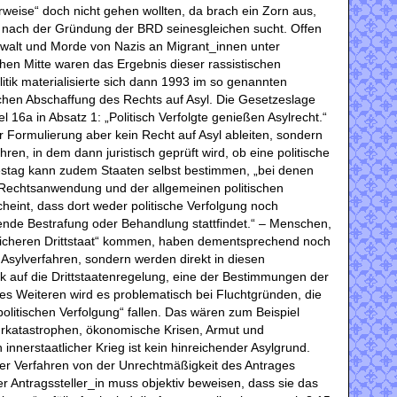
weise“ doch nicht gehen wollten, da brach ein Zorn aus,
it nach der Gründung der BRD seinesgleichen sucht. Offen
alt und Morde von Nazis an Migrant_innen unter
chen Mitte waren das Ergebnis dieser rassistischen
itik materialisierte sich dann 1993 im so genannten
chen Abschaffung des Rechts auf Asyl. Die Gesetzeslage
 16a in Absatz 1: „Politisch Verfolgte genießen Asylrecht.“
er Formulierung aber kein Recht auf Asyl ableiten, sondern
hren, in dem dann juristisch geprüft wird, ob eine politische
destag kann zudem Staaten selbst bestimmen, „bei denen
 Rechtsanwendung und der allgemeinen politischen
cheint, dass dort weder politische Verfolgung noch
ende Bestrafung oder Behandlung stattfindet.“ – Menschen,
sicheren Drittstaat“ kommen, haben dementsprechend noch
 Asylverfahren, sondern werden direkt in diesen
 auf die Drittstaatenregelung, eine der Bestimmungen der
Des Weiteren wird es problematisch bei Fluchtgründen, die
„politischen Verfolgung“ fallen. Das wären zum Beispiel
urkatastrophen, ökonomische Krisen, Armut und
nnerstaatlicher Krieg ist kein hinreichender Asylgrund.
der Verfahren von der Unrechtmäßigkeit des Antrages
r Antragssteller_in muss objektiv beweisen, dass sie das