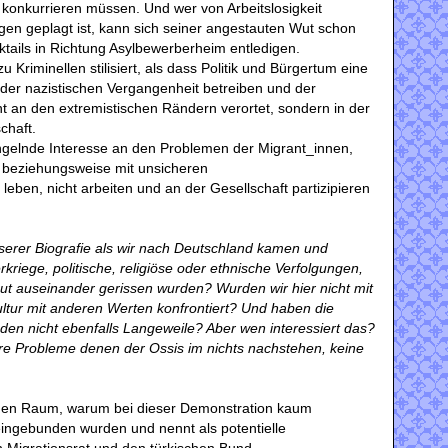
konkurrieren müssen. Und wer von Arbeitslosigkeit
gen geplagt ist, kann sich seiner angestauten Wut schon
ktails in Richtung Asylbewerberheim entledigen.
 Kriminellen stilisiert, als dass Politik und Bürgertum eine
der nazistischen Vergangenheit betreiben und der
ht an den extremistischen Rändern verortet, sondern in der
chaft.
angelnde Interesse an den Problemen der Migrant_innen,
, beziehungsweise mit unsicheren
eben, nicht arbeiten und an der Gesellschaft partizipieren
nserer Biografie als wir nach Deutschland kamen und
rkriege, politische, religiöse oder ethnische Verfolgungen,
ut auseinander gerissen wurden? Wurden wir hier nicht mit
ltur mit anderen Werten konfrontiert? Und haben die
finden nicht ebenfalls Langeweile? Aber wen interessiert das?
re Probleme denen der Ossis im nichts nachstehen, keine
n den Raum, warum bei dieser Demonstration kaum
ingebunden wurden und nennt als potentielle