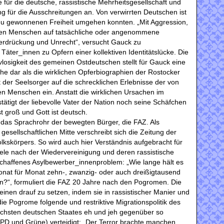
 für die deutsche, rassistische Mehrheitsgesellschaft und
ung für die Ausschreitungen an. Von verwirrten Deutschen ist
 neu gewonnenen Freiheit umgehen konnten. „Mit Aggression,
eren Menschen auf tatsächliche oder angenommene
terdrückung und Unrecht“, versucht Gauck zu
 Täter_innen zu Opfern einer kollektiven Identitätslücke. Die
vlosigkeit des gemeinen Ostdeutschen stellt für Gauck eine
he dar als die wirklichen Opferbiographien der Rostocker
der Seelsorger auf die schrecklichen Erlebnisse der von
en Menschen ein. Anstatt die wirklichen Ursachen im
tätigt der liebevolle Vater der Nation noch seine Schäfchen
st groß und Gott ist deutsch.
t das Sprachrohr der bewegten Bürger, die FAZ. Als
sellschaftlichen Mitte verschreibt sich die Zeitung der
lkskörpers. So wird auch hier Verständnis aufgebracht für
le nach der Wiedervereinigung und deren rassistische
schaffenes Asylbewerber_innenproblem: „Wie lange hält es
onat für Monat zehn-, zwanzig- oder auch dreißigtausend
n?“, formuliert die FAZ 20 Jahre nach den Pogromen. Die
einen drauf zu setzen, indem sie in rassistischer Manier und
die Pogrome folgende und restriktive Migrationspolitik des
ischsten deutschen Staates eh und jeh gegenüber so
PD und Grüne) verteidigt: „Der Terror brachte manchen