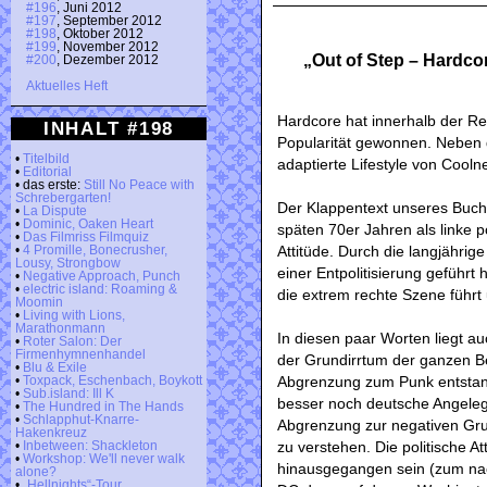
#196
, Juni 2012
#197
, September 2012
#198
, Oktober 2012
#199
, November 2012
„Out of Step – Hardc
#200
, Dezember 2012
Aktuelles Heft
Hardcore hat innerhalb der R
INHALT #198
Popularität gewonnen. Neben 
•
Titelbild
adaptierte Lifestyle von Cooln
•
Editorial
• das erste:
Still No Peace with
Schrebergarten!
Der Klappentext unseres Buch
•
La Dispute
•
Dominic, Oaken Heart
späten 70er Jahren als linke 
•
Das Filmriss Filmquiz
Attitüde. Durch die langjährig
•
4 Promille, Bonecrusher,
Lousy, Strongbow
einer Entpolitisierung geführt 
•
Negative Approach, Punch
•
electric island: Roaming &
die extrem rechte Szene führt
Moomin
•
Living with Lions,
Marathonmann
In diesen paar Worten liegt au
•
Roter Salon: Der
Firmenhymnenhandel
der Grundirrtum der ganzen Bet
•
Blu & Exile
Abgrenzung zum Punk entstande
•
Toxpack, Eschenbach, Boykott
•
Sub.island: Ill K
besser noch deutsche Angelege
•
The Hundred in The Hands
•
Schlapphut-Knarre-
Abgrenzung zur negativen Gru
Hakenkreuz
zu verstehen. Die politische A
•
Inbetween: Shackleton
•
Workshop: We'll never walk
hinausgegangen sein (zum nac
alone?
•
„Hellnights“-Tour