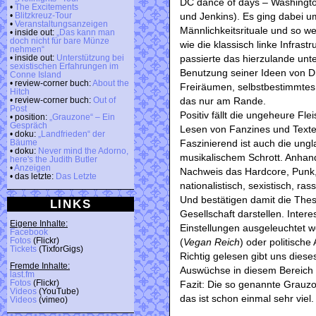
DC dance of days – Washington
•
The Excitements
und Jenkins). Es ging dabei u
•
Blitzkreuz-Tour
•
Veranstaltungsanzeigen
Männlichkeitsrituale und so w
• inside out:
„Das kann man
doch nicht für bare Münze
wie die klassisch linke Infrast
nehmen“
passierte das hierzulande unt
• inside out:
Unterstützung bei
sexistischen Erfahrungen im
Benutzung seiner Ideen von Dr
Conne Island
• review-corner buch:
About the
Freiräumen, selbstbestimmtes 
Hitch
das nur am Rande.
• review-corner buch:
Out of
Post
Positiv fällt die ungeheure Fl
• position:
„Grauzone“ – Ein
Gespräch
Lesen von Fanzines und Texte
• doku:
„Landfrieden“ der
Faszinierend ist auch die un
Bäume
• doku:
Never mind the Adorno,
musikalischem Schrott. Anhand
here's the Judith Butler
•
Anzeigen
Nachweis das Hardcore, Punk,
• das letzte:
Das Letzte
nationalistisch, sexistisch, ra
Und bestätigen damit die Thes
LINKS
Gesellschaft darstellen. Inter
Eigene Inhalte:
Einstellungen ausgeleuchtet we
Facebook
Fotos
(Flickr)
(
Vegan Reich
) oder politisch
Tickets
(TixforGigs)
Richtig gelesen gibt uns dieses
Fremde Inhalte:
Auswüchse in diesem Bereich 
last.fm
Fotos
(Flickr)
Fazit: Die so genannte Grauzo
Videos
(YouTube)
das ist schon einmal sehr vie
Videos
(vimeo)