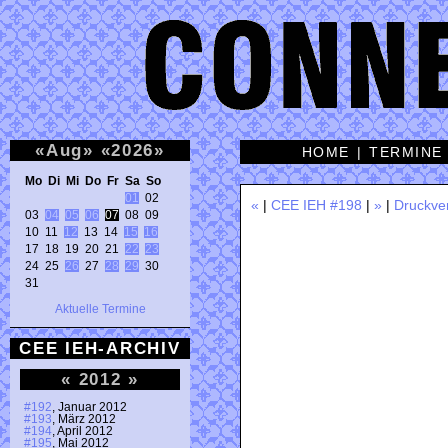
«
Aug
»
«
2026
»
HOME
|
TERMINE
Mo Di Mi Do Fr Sa So 
01
 02 

«
|
CEE IEH #198
|
»
|
Druckve
03 
04
05
06
07
 08 09 

10 11 
12
 13 14 
15
16
17 18 19 20 21 
22
23
24 25 
26
 27 
28
29
 30 

31 
Aktuelle Termine
CEE IEH-ARCHIV
«
2012
»
#192
, Januar 2012
#193
, März 2012
#194
, April 2012
#195
, Mai 2012