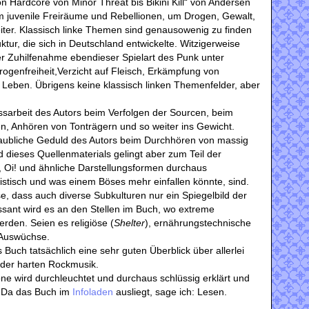
 Hardcore von Minor Threat bis Bikini Kill“ von Andersen
m juvenile Freiräume und Rebellionen, um Drogen, Gewalt,
eiter. Klassisch linke Themen sind genausowenig zu finden
ruktur, die sich in Deutschland entwickelte. Witzigerweise
er Zuhilfenahme ebendieser Spielart des Punk unter
ogenfreiheit,Verzicht auf Fleisch, Erkämpfung von
Leben. Übrigens keine klassisch linken Themenfelder, aber
eissarbeit des Autors beim Verfolgen der Sourcen, beim
n, Anhören von Tonträgern und so weiter ins Gewicht.
glaubliche Geduld des Autors beim Durchhören von massig
 dieses Quellenmaterials gelingt aber zum Teil der
 Oi! und ähnliche Darstellungsformen durchaus
ssistisch und was einem Böses mehr einfallen könnte, sind.
e, dass auch diverse Subkulturen nur ein Spiegelbild der
essant wird es an den Stellen im Buch, wo extreme
rden. Seien es religiöse (
Shelter
), ernährungstechnische
e Auswüchse.
 Buch tatsächlich eine sehr guten Überblick über allerlei
der harten Rockmusik.
ne wird durchleuchtet und durchaus schlüssig erklärt und
l. Da das Buch im
Infoladen
ausliegt, sage ich: Lesen.