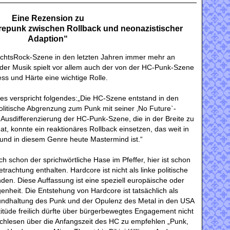
Eine Rezension zu
orepunk zwischen Rollback und neonazistischer
Adaption“
echtsRock-Szene in den letzten Jahren immer mehr an
der Musik spielt vor allem auch der von der HC-Punk-Szene
ess und Härte eine wichtige Rolle.
es verspricht folgendes:„Die HC-Szene entstand in den
politische Abgrenzung zum Punk mit seiner ‚No Future`-
e Ausdifferenzierung der HC-Punk-Szene, die in der Breite zu
hat, konnte ein reaktionäres Rollback einsetzen, das weit in
 und in diesem Genre heute Mastermind ist.“
ch schon der sprichwörtliche Hase im Pfeffer, hier ist schon
rachtung enthalten. Hardcore ist nicht als linke politische
n. Diese Auffassung ist eine speziell europäische oder
nheit. Die Entstehung von Hardcore ist tatsächlich als
ndhaltung des Punk und der Opulenz des Metal in den USA
ttitüde freilich dürfte über bürgerbewegtes Engagement nicht
hlesen über die Anfangszeit des HC zu empfehlen „Punk,