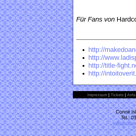
Für Fans von
Hardco
http://makedoa
http://www.ladi
http://title-fight.n
http://intoitoveri
|
|
Impressum
Tickets
Anfa
Conne Isl
Tel.: 
info@conn