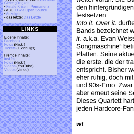
Gleichgültigkeit
den hintergründigen 
•
Finale Krise in Permanenz
• ABC:
O wie Open Source
festsetzen.
•
Anzeigen
• das letzte:
Das Letzte
Into it. Over it.
dürft
LINKS
Bands bezeichnet w
it.
a.k.a. Evan Weiss
Eigene Inhalte:
Facebook
Fotos
(Flickr)
Songmaschine“ betit
Tickets
(TixforGigs)
Platten. Seine aktue
Fremde Inhalte:
last.fm
die erste, die der t
Fotos
(Flickr)
Videos
(YouTube)
entspricht. Bisher w
Videos
(vimeo)
eher ruhig, doch mit
und 90s-Emo. Zwar e
aber erneut seine S
Dieses Quartett hart
jeden Hardcore-Fan
wt