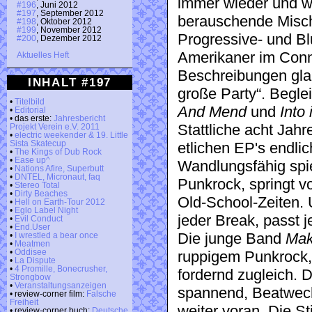
immer wieder und w
#196
, Juni 2012
#197
, September 2012
berauschende Misch
#198
, Oktober 2012
#199
, November 2012
Progressive- und Bl
#200
, Dezember 2012
Amerikaner im Con
Aktuelles Heft
Beschreibungen glau
INHALT #197
große Party“. Begle
•
Titelbild
And Mend
und
Into 
•
Editorial
• das erste:
Jahresbericht
Stattliche acht Jahr
Projekt Verein e.V. 2011
•
electric weekender & 19. Little
Sista Skatecup
etlichen EP's endli
•
The Kings of Dub Rock
•
Ease up^
Wandlungsfähig spie
•
Nations Afire, Superbutt
•
DNTEL, Micronaut, faq
Punkrock, springt 
•
Stereo Total
•
Dirty Beaches
Old-School-Zeiten. 
•
Hell on Earth-Tour 2012
•
Eglo Label Night
jeder Break, passt 
•
Evil Conduct
•
End.User
Die junge Band
Mak
•
I wrestled a bear once
•
Meatmen
•
Oddisee
ruppigem Punkrock, 
•
La Dispute
•
4 Promille, Bonecrusher,
fordernd zugleich.
Strongbow
•
Veranstaltungsanzeigen
spannend, Beatwec
• review-corner film:
Falsche
Freiheit
weiter voran. Die St
• review-corner buch:
Deutsche