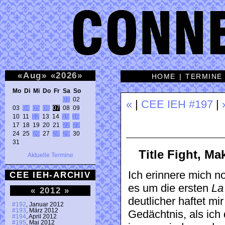
«
Aug
»
«
2026
»
HOME
|
TERMINE
Mo Di Mi Do Fr Sa So 
01
 02 

«
|
CEE IEH #197
|
03 
04
05
06
07
 08 09 

10 11 
12
 13 14 
15
16
17 18 19 20 21 
22
23
24 25 
26
 27 
28
29
 30 

31 
Title Fight, Ma
Aktuelle Termine
Ich erinnere mich 
CEE IEH-ARCHIV
es um die ersten
La
«
2012
»
deutlicher haftet m
#192
, Januar 2012
#193
, März 2012
Gedächtnis, als ich
#194
, April 2012
#195
, Mai 2012