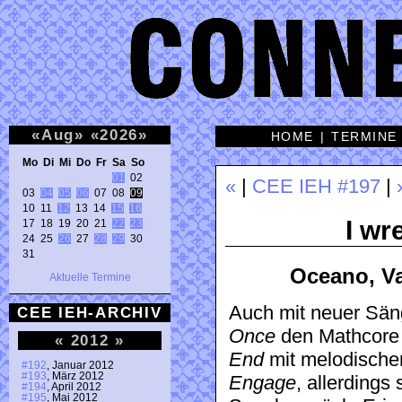
«
Aug
»
«
2026
»
HOME
|
TERMINE
Mo Di Mi Do Fr Sa So 
01
 02 

«
|
CEE IEH #197
|
03 
04
05
06
 07 08 
09
10 11 
12
 13 14 
15
16
I wr
17 18 19 20 21 
22
23
24 25 
26
 27 
28
29
 30 

31 
Oceano, Va
Aktuelle Termine
Auch mit neuer Sän
CEE IEH-ARCHIV
Once
den Mathcore
«
2012
»
End
mit melodisch
#192
, Januar 2012
#193
, März 2012
Engage
, allerdings
#194
, April 2012
#195
, Mai 2012