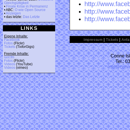
http://www.fac
Gleichgültigkeit
•
Finale Krise in Permanenz
http://www.fac
• ABC:
O wie Open Source
•
Anzeigen
• das letzte:
Das Letzte
http://www.face
LINKS
Eigene Inhalte:
|
|
Facebook
Impressum
Tickets
Anfa
Fotos
(Flickr)
Tickets
(TixforGigs)
Fremde Inhalte:
Conne Isl
last.fm
Tel.: 
Fotos
(Flickr)
Videos
(YouTube)
info@conn
Videos
(vimeo)