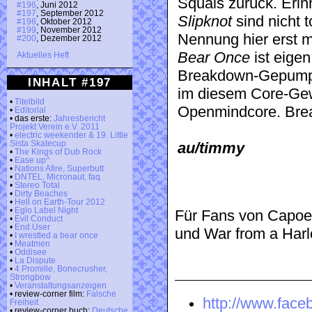
Squals zurück. Eri
#196
, Juni 2012
#197
, September 2012
Slipknot
sind nicht t
#198
, Oktober 2012
#199
, November 2012
Nennung hier erst ma
#200
, Dezember 2012
Bear Once
ist eigen
Aktuelles Heft
Breakdown-Gepump
INHALT #197
im diesem Core-Gew
•
Titelbild
Openmindcore. Brea
•
Editorial
• das erste:
Jahresbericht
Projekt Verein e.V. 2011
•
electric weekender & 19. Little
Sista Skatecup
au/timmy
•
The Kings of Dub Rock
•
Ease up^
•
Nations Afire, Superbutt
•
DNTEL, Micronaut, faq
•
Stereo Total
•
Dirty Beaches
•
Hell on Earth-Tour 2012
•
Eglo Label Night
Für Fans von Capoe
•
Evil Conduct
•
End.User
und War from a Harl
•
I wrestled a bear once
•
Meatmen
•
Oddisee
•
La Dispute
•
4 Promille, Bonecrusher,
Strongbow
•
Veranstaltungsanzeigen
• review-corner film:
Falsche
http://www.face
Freiheit
• review-corner buch:
Deutsche