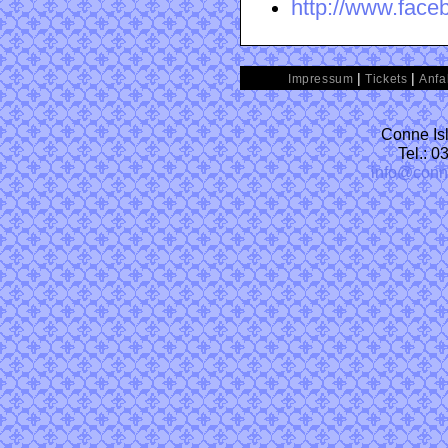
http://www.face
|
|
Impressum
Tickets
Anfa
Conne Isl
Tel.: 
info@conn