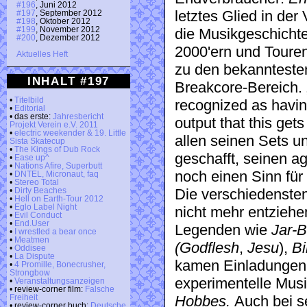
#196
, Juni 2012
letztes Glied in der
#197
, September 2012
#198
, Oktober 2012
#199
, November 2012
die Musikgeschichte
#200
, Dezember 2012
2000'ern und Touren
Aktuelles Heft
zu den bekanntesten
INHALT #197
Breakcore-Bereich. 
•
Titelbild
recognized as having
•
Editorial
• das erste:
Jahresbericht
output that this get
Projekt Verein e.V. 2011
•
electric weekender & 19. Little
allen seinen Sets u
Sista Skatecup
•
The Kings of Dub Rock
geschafft, seinen a
•
Ease up^
•
Nations Afire, Superbutt
noch einen Sinn fü
•
DNTEL, Micronaut, faq
•
Stereo Total
Die verschiedenste
•
Dirty Beaches
•
Hell on Earth-Tour 2012
•
Eglo Label Night
nicht mehr entziehe
•
Evil Conduct
•
End.User
Legenden wie
Jar-
•
I wrestled a bear once
•
Meatmen
(Godflesh
,
Jesu
),
Bi
•
Oddisee
•
La Dispute
kamen Einladungen 
•
4 Promille, Bonecrusher,
Strongbow
experimentelle Mus
•
Veranstaltungsanzeigen
• review-corner film:
Falsche
Hobbes.
Auch bei s
Freiheit
• review-corner buch:
Deutsche