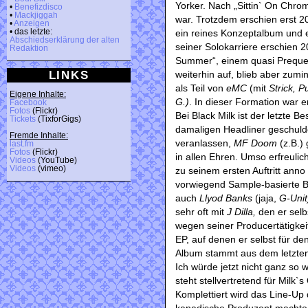
Yorker. Nach „Sittin` On Chro
•
Benefizdisco
•
Mackjiggah
war. Trotzdem erschien erst 20
•
Anzeigen
ein reines Konzeptalbum und e
• das letzte:
Abschiedserklärung der alten
seiner Solokarriere erschien
Redaktion
Summer“, einem quasi Prequel 
LINKS
weiterhin auf, blieb aber zumi
als Teil von
eMC
(mit
Strick, 
Eigene Inhalte:
G.)
. In dieser Formation war e
Facebook
Fotos
(Flickr)
Bei Black Milk ist der letzte 
Tickets
(TixforGigs)
damaligen Headliner geschuld
Fremde Inhalte:
veranlassen,
MF Doom
(z.B.)
last.fm
Fotos
(Flickr)
in allen Ehren. Umso erfreulic
Videos
(YouTube)
Videos
(vimeo)
zu seinem ersten Auftritt anno 
vorwiegend Sample-basierte 
auch
Llyod Banks
(jaja,
G-Uni
sehr oft mit
J Dilla,
den er selb
wegen seiner Producertätigkeit
EP, auf denen er selbst für den
Album stammt aus dem letzten
Ich würde jetzt nicht ganz so w
steht stellvertretend für Milk`s
Komplettiert wird das Line-Up
kanadische Produzent machte 