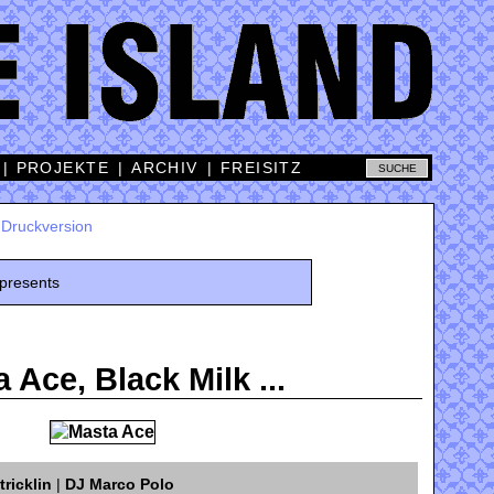
|
PROJEKTE
|
ARCHIV
|
FREISITZ
|
Druckversion
presents
 Ace, Black Milk ...
tricklin
|
DJ Marco Polo