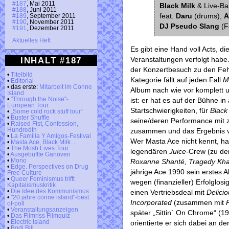
#187
, Mai 2011
Black Milk
& Live-Ban
#188
, Juni 2011
feat.
Daru
(drums),
A
#189
, September 2011
#190
, November 2011
DJ Pseudo Slang
(F
#191
, Dezember 2011
Aktuelles Heft
Es gibt eine Hand voll Acts, d
Veranstaltungen verfolgt habe.
INHALT #187
der Konzertbesuch zu den Fehl
•
Titelbild
Kategorie fällt auf jeden Fall
M
•
Editorial
• das erste:
Mitarbeit im Conne
Album nach wie vor komplett u
Island
ist: er hat es auf der Bühne in
•
"Through the Noise"-
European Tour
Startschwierigkeiten, für
Black
•
„Some cold rock stuff tour“
•
Buster Shuffle
seine/deren Performance mit z
•
Raised Fist, Confession,
zusammen und das Ergebnis v
Hundredth
•
La Familia Y Amigos-Festival
Wer Masta Ace nicht kennt, ha
•
Masta Ace, Black Milk ...
•
The Mosh Lives Tour
legendären
Juice-
Crew (zu de
•
Ausgebuffte Ganoven
Roxanne Shanté, Tragedy Kh
•
Mono
•
Edge. Perspectives on Drug
jährige Ace 1990 sein erstes 
Free Culture
•
Queer Feminismus trifft
wegen (finanzieller) Erfolglos
Kapitalismuskritik
einen Vertriebsdeal mit
Delici
•
Die Idee des Kommunismus
•
"20 jahre conne island"-best
Incorporated
(zusammen mit
of-poll
•
Veranstaltungsanzeigen
später „Sittin` On Chrome“ (19
•
Das Filmriss Filmquiz
orientierte er sich dabei an 
•
Electric Island
•
Bodi Bill