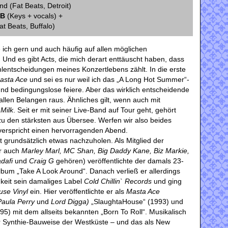
d (Fat Beats, Detroit)
B
(Keys + vocals) +
at Beats, Buffalo)
ie ich gern und auch häufig auf allen möglichen
 Und es gibt Acts, die mich derart enttäuscht haben, dass
entscheidungen meines Konzertlebens zählt. In die erste
asta Ace
und sei es nur weil ich das „A Long Hot Summer“-
nd bedingungslose feiere. Aber das wirklich entscheidende
 allen Belangen raus. Ähnliches gilt, wenn auch mit
 Milk
. Seit er mit seiner Live-Band auf Tour geht, gehört
u den stärksten aus Übersee. Werfen wir also beides
erspricht einen hervorragenden Abend.
t grundsätzlich etwas nachzuholen. Als Mitglied der
r auch
Marley Marl, MC Shan, Big Daddy Kane, Biz Markie,
adafi
und
Craig G
gehören) veröffentlichte der damals 23-
Album „Take A Look Around“. Danach verließ er allerdings
igkeit sein damaliges Label
Cold Chillin` Records
und ging
ouse Vinyl
ein. Hier veröffentlichte er als
Masta Ace
Paula Perry
und
Lord Digga)
„SlaughtaHouse“ (1993) und
95) mit dem allseits bekannten „Born To Roll“. Musikalisch
der Synthie-Bauweise der Westküste – und das als New