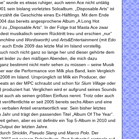
me“ wurde es etwas ruhiger, auch wenn Ace nicht untätig
01 sein bislang vorletztes Soloalbum. „Disposable Arts“ ist
rzählt die Geschichte eines Ex-Häftlings. Mit dem Ende
 2004 das bereits angesprochene Album „A Long Hot
zu „Disposable Arts“. In der Folge trat Masta Ace zwar
ndest musikalisch seinem Rücktritt treu und erschien „nur“
Punchline
und
Wordsworth)
und
Arts&Entertainment
(mit
Edo
r auch Ende 2009 das letzte Mal im Island vorstellig.
Besuch noch nicht ganz so lange her und dieser gehörte dem
et leider zu den mäßigen Abenden, die mich dazu
 ganz bestimmt nicht mehr sehen zu müssen – seine Musik
her war die Performance von Milk plus Band, kein Vergleich
2008 im Island. Ursprünglich ist Milk ein Producer, der
Beats an der MPC schraubt und schon für
Slum Village
oder
t)
produziert hat. Verglichen wird er aufgrund seines Sounds
st auch als seinen größten Einfluss nennt. Trotz oder auch
 veröffentlichte er seit 2005 bereits sechs Alben und eine
 verbalen Anteil verantwortlich war. Sein bisher letztes
 Jahr und trägt den passenden Titel „Album Of The Year“.
eit gehen, aber es ist definitiv ein Top 5-Album in 2010 und
 Output der letzten Jahre.
 durch
Stricklin, Pseudo Slang
und
Marco Polo
. Der
2007 mit seinem Debütalbum „Port Authority“ erstmals auf