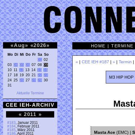
«
Aug
»
«
2026
»
HOME
|
TERMINE
Mo Di Mi Do Fr Sa So 
01
 02 

«
|
CEE IEH #187
|
»
|
Termin
03 
04
05
06
 07 08 
09
10 11 
12
 13 14 
15
16
17 18 19 20 21 
22
23
M3 HIP HOP 
24 25 
26
 27 
28
29
 30 

31 
Aktuelle Termine
Masta
CEE IEH-ARCHIV
«
2011
»
#183
, Januar 2011
#184
, Februar 2011
#185
, März 2011
Masta Ace
(EMC) |
S
#186
, April 2011