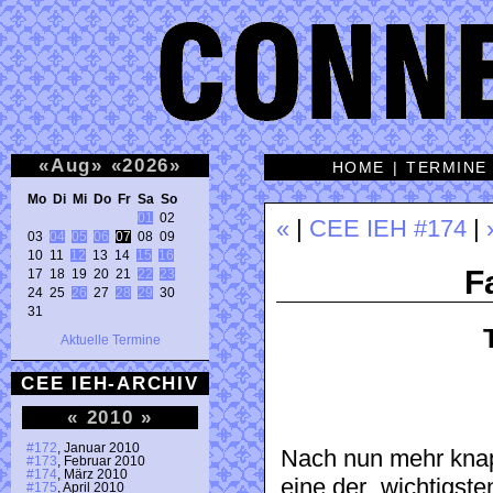
«
Aug
»
«
2026
»
HOME
|
TERMINE
Mo Di Mi Do Fr Sa So 
01
 02 

«
|
CEE IEH #174
|
03 
04
05
06
07
 08 09 

10 11 
12
 13 14 
15
16
F
17 18 19 20 21 
22
23
24 25 
26
 27 
28
29
 30 

31 
Aktuelle Termine
CEE IEH-ARCHIV
«
2010
»
#172
, Januar 2010
Nach nun mehr knapp
#173
, Februar 2010
#174
, März 2010
eine der „wichtigste
#175
, April 2010