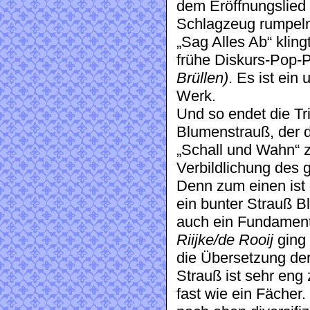
dem Eröffnungslied 
Schlagzeug rumpeln,
„Sag Alles Ab“ kling
frühe Diskurs-Pop-
Brüllen)
. Es ist ei
Werk.
Und so endet die Tri
Blumenstrauß, der 
„Schall und Wahn“ z
Verbildlichung des 
Denn zum einen ist 
ein bunter Strauß B
auch ein Fundament
Riijke/de Rooij
ging
die Übersetzung de
Strauß ist sehr en
fast wie ein Fächer