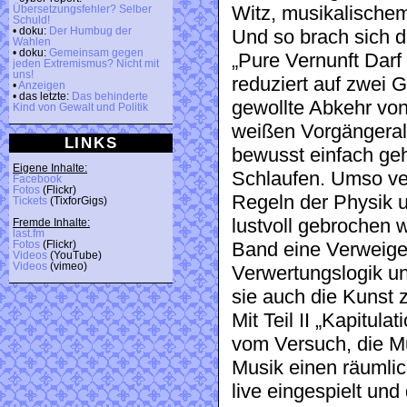
Witz, musikalische
Übersetzungsfehler? Selber
Schuld!
• doku:
Der Humbug der
Und so brach sich di
Wahlen
• doku:
Gemeinsam gegen
„Pure Vernunft Darf
jeden Extremismus? Nicht mit
uns!
reduziert auf zwei 
•
Anzeigen
• das letzte:
Das behinderte
gewollte Abkehr vo
Kind von Gewalt und Politik
weißen Vorgängeral
LINKS
bewusst einfach geh
Eigene Inhalte:
Schlaufen. Umso ver
Facebook
Fotos
(Flickr)
Regeln der Physik
Tickets
(TixforGigs)
lustvoll gebrochen 
Fremde Inhalte:
last.fm
Fotos
(Flickr)
Band eine Verweige
Videos
(YouTube)
Videos
(vimeo)
Verwertungslogik un
sie auch die Kunst
Mit Teil II „Kapitul
vom Versuch, die Mu
Musik einen räumli
live eingespielt un