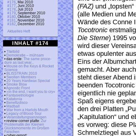
#176
, Mai 2010
(FAZ)
und „topsten“
#177
, Juni 2010
#178
, Juli 2010
(alle Medien und Med
#179
, September 2010
#180
, Oktober 2010
#181
, November 2010
Wände des Conne Is
#182
, Dezember 2010
Tocotronic
erstmalig
Aktuelles Heft
Die Sterne
) 1995 vo
INHALT #174
wird dieser Vereinsa
•
Titelbild
etwas opulenter au
•
Demokratie – mühsam
• das erste:
The same proce­
Eins der Albumcharts
dure as last year...
•
Mouse on the Keys & Rocket
gemacht. Aber auch
Science
•
BLISSTRAIN 2010
steht dieser Abend i
•
Swollen Members
•
20 Years Hardwax Special
beenden Tocotronic
•
Smoke Blow
•
Agnostic Front
eigentlich nie gepla
•
»in the end, i want you to cry«
•
Fantasietriologie
•
Katatonia
Spaß eigens ergeben
•
Benefizdisco
•
Madball
den drei Platten „P
•
War from a Harlots Mouth
•
Legacy of Blood-Tour
„Kapitulation“ und 
•
Veranstaltungsanzeigen
• review-corner platte:
Zur
es vorweg: diese Pla
Problematik der Kleinen
Glücksmomente im Großen
Schmelztiegel aus 
Falschen
• cyber-report: