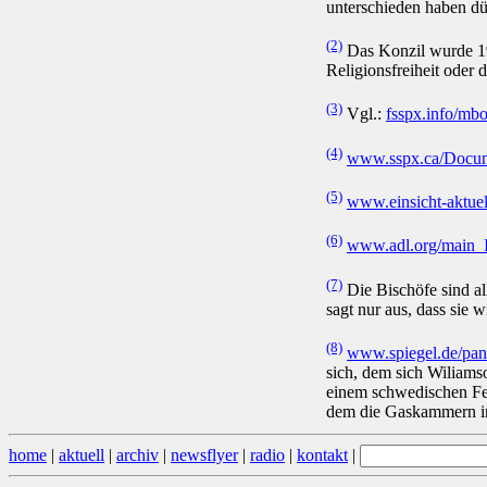
unterschieden haben dü
(2)
Das Konzil wurde 19
Religionsfreiheit oder 
(3)
Vgl.:
fsspx.info/mb
(4)
www.sspx.ca/Docum
(5)
www.einsicht-aktue
(6)
www.adl.org/main_I
(7)
Die Bischöfe sind a
sagt nur aus, dass sie 
(8)
www.spiegel.de/pan
sich, dem sich Wiliams
einem schwedischen Fer
dem die Gaskammern in
home
|
aktuell
|
archiv
|
newsflyer
|
radio
|
kontakt
|