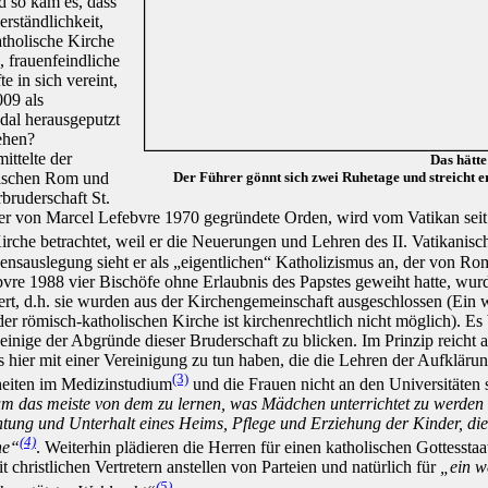
d so kam es, dass
erständlichkeit,
atholische Kirche
, frauenfeindliche
e in sich vereint,
09 als
al herausgeputzt
ehen?
ittelte der
Das hätte
wischen Rom und
Der Führer gönnt sich zwei Ruhetage und streicht er
rbruderschaft St.
r von Marcel Lefebvre 1970 gegründete Orden, wird vom Vatikan seit 1
irche betrachtet, weil er die Neuerungen und Lehren des II. Vatikanisc
ensauslegung sieht er als „eigentlichen“ Katholizismus an, der von Ro
bvre 1988 vier Bischöfe ohne Erlaubnis des Papstes geweiht hatte, wurd
t, d.h. sie wurden aus der Kirchengemeinschaft ausgeschlossen (Ein w
 der römisch-katholischen Kirche ist kirchenrechtlich nicht möglich). E
einige der Abgründe dieser Bruderschaft zu blicken. Im Prinzip reicht 
s hier mit einer Vereinigung zu tun haben, die die Lehren der Aufklärun
(3)
heiten im Medizinstudium
und die Frauen nicht an den Universitäten s
m das meiste von dem zu lernen, was Mädchen unterrichtet zu werden 
htung und Unterhalt eines Heims, Pflege und Erziehung der Kinder, die 
(4)
he“
. Weiterhin plädieren die Herren für einen katholischen Gottesstaa
t christlichen Vertretern anstellen von Parteien und natürlich für
„ein w
(5)