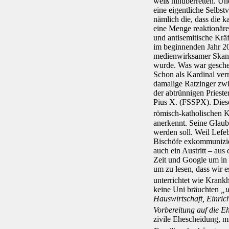
weiß hinüberretten. Un
eine eigentliche Selbstv
nämlich die, dass die k
eine Menge reaktionäre
und antisemitische Kräft
im beginnenden Jahr 20
medienwirksamer Skand
wurde. Was war gesch
Schon als Kardinal verm
damalige Ratzinger z
der abtrünnigen Prieste
Pius X. (FSSPX). Diese
römisch-katholischen K
anerkennt. Seine Glaub
werden soll. Weil Lefe
Bischöfe exkommunizier
auch ein Austritt – aus
Zeit und Google um in 
um zu lesen, dass wir e
unterrichtet wie Krank
keine Uni bräuchten
„u
Hauswirtschaft, Einric
Vorbereitung auf die E
zivile Ehescheidung, mi