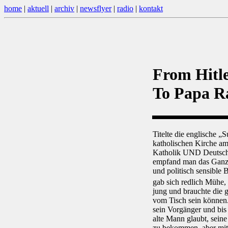
home
|
aktuell
|
archiv
|
newsflyer
|
radio
|
kontakt
From Hitl
To Papa R
Titelte die englische 
katholischen Kirche am
Katholik UND Deutscher;
empfand man das Ganze 
und politisch sensible 
gab sich redlich Mühe
jung und brauchte die g
vom Tisch sein können.
sein Vorgänger und bis
alte Mann glaubt, sein
zu bekommen, aber mit