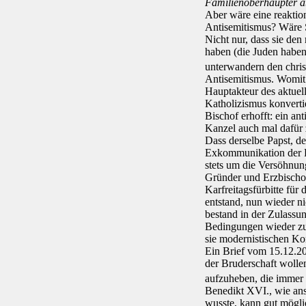
Familienoberhäupter a
Aber wäre eine reaktion
Antisemitismus? Wäre S
Nicht nur, dass sie den 
haben (die Juden haben 
unterwandern den christ
Antisemitismus. Womit
Hauptakteur des aktuel
Katholizismus konvertie
Bischof erhofft: ein an
Kanzel auch mal dafür 
Dass derselbe Papst, d
Exkommunikation der Piu
stets um die Versöhnun
Gründer und Erzbischof
Karfreitagsfürbitte für
entstand, nun wieder n
bestand in der Zulassun
Bedingungen wieder zu 
sie modernistischen Ko
Ein Brief vom 15.12.20
der Bruderschaft woll
aufzuheben, die immer g
Benedikt XVI., wie an
wusste, kann gut mögli