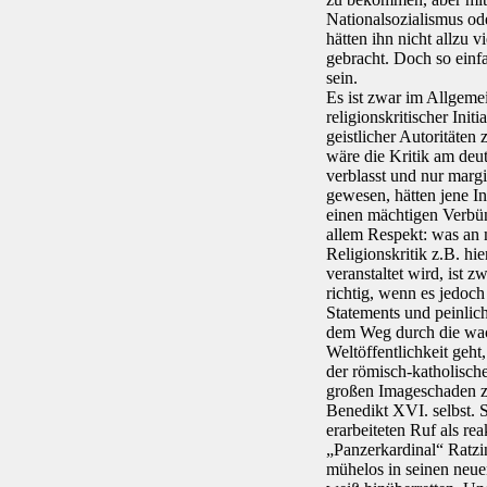
Nationalsozialismus od
hätten ihn nicht allzu v
gebracht. Doch so einfa
sein.
Es ist zwar im Allgeme
religionskritischer Init
geistlicher Autoritäten 
wäre die Kritik am deu
verblasst und nur mar
gewesen, hätten jene Ini
einen mächtigen Verbü
allem Respekt: was an m
Religionskritik z.B. h
veranstaltet wird, ist 
richtig, wenn es jedoc
Statements und peinlic
dem Weg durch die w
Weltöffentlichkeit geht
der römisch-katholisch
großen Imageschaden z
Benedikt XVI. selbst. 
erarbeiteten Ruf als rea
„Panzerkardinal“ Ratzi
mühelos in seinen neue