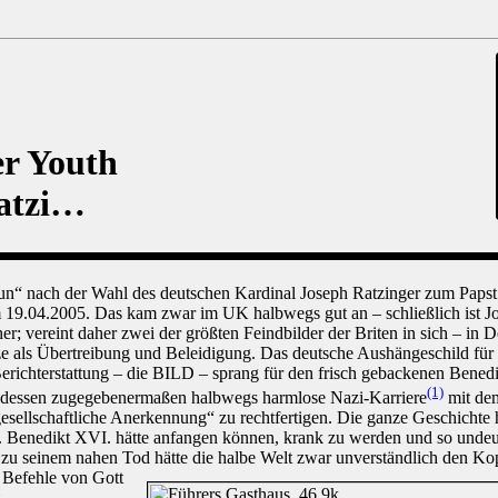
er Youth
atzi…
„Sun“ nach der Wahl des deutschen Kardinal Joseph Ratzinger zum Papst
 19.04.2005. Das kam zwar im UK halbwegs gut an – schließlich ist J
 vereint daher zwei der größten Feindbilder der Briten in sich – in D
als Übertreibung und Beleidigung. Das deutsche Aushängeschild für s
Berichterstattung – die BILD – sprang für den frisch gebackenen Bened
(1)
, dessen zugegebenermaßen halbwegs harmlose Nazi-Karriere
mit dem
esellschaftliche Anerkennung“ zu rechtfertigen. Die ganze Geschichte hä
 Benedikt XVI. hätte anfangen können, krank zu werden und so undeu
 zu seinem nahen Tod hätte die halbe Welt zwar unverständlich den Kopf
e
Befehle von Gott