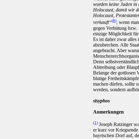
wurden keine Juden in
Holocaust, damit wir d
Holocaust, Protestante
(8)
verkauft“
, wenn man 
gegen Verhütung bzw. fü
einzige Möglichkeit fü
Es ist daher zwar alles
abzubrechen. Alle Staa
angebracht. Aber warum
Menschenrechtsorganis
Denn selbstverständlic
Abtreibung oder Blasphe
Belange der gottlosen W
blutige Freiheitskämpf
machen dürfen, sollte u
werden, sondern aufhö
sisyphos
Anmerkungen
(1)
Joseph Ratzinger war
er kurz vor Kriegsende
bayrischen Dorf auf, d