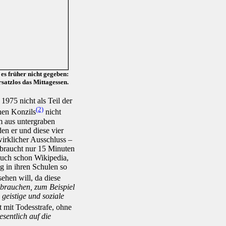
 es früher nicht gegeben:
satzlos das Mittagessen.
975 nicht als Teil der
(2)
hen Konzils
nicht
m aus untergraben
en er und diese vier
irklicher Ausschluss –
s braucht nur 15 Minuten
auch schon Wikipedia,
g in ihren Schulen so
ehen will, da diese
brauchen, zum Beispiel
geistige und soziale
t mit Todesstrafe, ohne
esentlich auf die