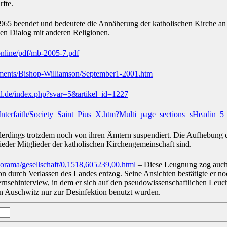
rfte.
65 beendet und bedeutete die Annäherung der katholischen Kirche an 
den Dialog mit anderen Religionen.
online/pdf/mb-2005-7.pdf
ents/Bishop-Williamson/September1-2001.htm
ll.de/index.php?svar=5&artikel_id=1227
nterfaith/Society_Saint_Pius_X.htm?Multi_page_sections=sHeadin_5
llerdings trotzdem noch von ihren Ämtern suspendiert. Die Aufhebun
wieder Mitglieder der katholischen Kirchengemeinschaft sind.
orama/gesellschaft/0,1518,605239,00.html
– Diese Leugnung zog auch
on durch Verlassen des Landes entzog. Seine Ansichten bestätigte er n
nsehinterview, in dem er sich auf den pseudowissenschaftlichen Leuc
 Auschwitz nur zur Desinfektion benutzt wurden.