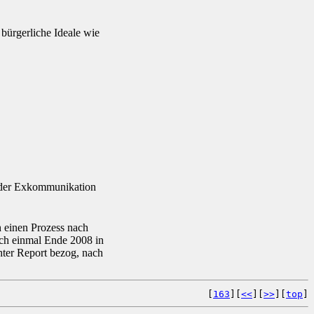
bürgerliche Ideale wie
g der Exkommunikation
 einen Prozess nach
och einmal Ende 2008 in
hter Report bezog, nach
[
163
][
<<
][
>>
][
top
]