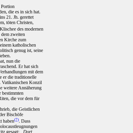
 Portion
, die es in sich hat.
ns 21. Jh. gerettet
m, töten Christen,
e Klischee des modernen
d dem zweiten
hen Kirche zum
n einem katholischen
litisch genug ist, seine
ieben.
at, nun die
raschend. Er hat sich
 Verhandlungen mit dem
r die traditionelle
I. Vatikanischen Konzil
ine weitere Annäherung
er bestimmten
iten, die vor dem für
rieb, die Geistlichen
der Bischöfe
(7)
zt haben
. Dass
Holocaustleugnungen
itz gesagt:
„Dort