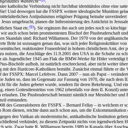
bgestütztes Wahlrecht“
.
äre katholische Verbindung nicht furchtbar identitätslos ohne eine satte
ie! Und deswegen hat die FSSPX weitere ideologische Munition geladen
mittelalterlichen Antijudaismus religiöser Prägung beinahe unverändert i
Jesus umgebracht, planen die Inthronisierung des Antichrist in Jerusale
(6)
lichen Staat etc.
). Sie ergänzen ihn auch um jedes noch so kitschig
 wir auch schon beim prominentesten Bischof der Piusbruderschaft un
len Skandals sind: Richard Williamson. Der 1970 von der anglikanisc
rte Brite ist sozusagen genau das, was sich jeder Religionskritiker vo
tisemitischer, reaktionärer Frauenfeind in hohem christlichem Amt, der po
zu nutzen, die Anschläge des 11.9.2001 den USA in die Schuhe zu sch
er als Jugendlicher 1945 am Flak die BMW-Werke für Hitler verteidigt h
s-Bischöfe aufhob, ist natürlich erschreckend, aber nicht weiter über
g mit den Hardcore-Katholiken bemüht. Zunächst einmal führte er die
 der FSSPX: Marcel Lefebvre. Dann 2007 – nun als Papst – veränderte e
 die Juden so, dass im Gegensatz zur Fassung von 1970, die nach dem I
icht für die Juden gebetet wurde, sondern für deren Bekehrung. Und e
g, einen Gottesdienstritus von 1962 (ebenfalls vor dem II. Konzil) unt
erlauben. Die Piusbruderschaft benutzt nämlich nur Messbücher und R
nzil entstanden.
08 des Generaloberen der FSSPX – Bernard Fellay – in welchem er sch
en Rom dienen, reichte dann auch schon aus, um die Exkommunikation 
egen den Vatikan als modernistische, antikatholische Institution gehet
schließend verkündet, zu diesem Zeitpunkt nichts von irgendwelchen 
ch sein. Zwar hatte R. Williamson bereits 1989 in Kanada über Auschw