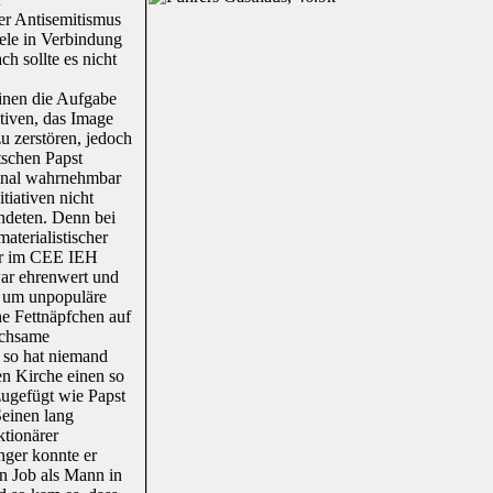
er Antisemitismus
iele in Verbindung
ch sollte es nicht
inen die Aufgabe
iativen, das Image
zu zerstören, jedoch
tschen Papst
ginal wahrnehmbar
tiativen nicht
ndeten. Denn bei
aterialistischer
ier im CEE IEH
zwar ehrenwert und
h um unpopuläre
he Fettnäpfchen auf
achsame
, so hat niemand
en Kirche einen so
ugefügt wie Papst
Seinen lang
ktionärer
nger konnte er
n Job als Mann in