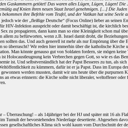
 den Gaskammern getötet! Das waren alles Lügen, Lügen, Lügen! Die 
emütig auf Knien ihren neuen Staat Israel genehmigen. […] Die Juden
n bekommen ihre Befehle vom Teufel, und der Vatikan hat seine Seele 
jedoch wie der „fleißige Deutsche“ (Focus Online) lieber an seinen En
r HIV-Infektion ausspricht oder damit beschäftigt ist, die kirchlich bes
r Sex zu propagieren, dann kann man so eine Kleinigkeit schon mal übe
 in allem zu befürworten, wenn z.B. Israel damit droht, die Beziehunge
ten sollten das. Und auch generell ist mehr als nur Empörung über di
 so überrascht? Wir reden hier immerhin über die katholische Kirche u
ation. Man könnte genauso gut von Soldaten fordern, sie mögen keine
h ist Holocaustleugnung kein Verbrechen gegen Gott, so wie es das B
mie ist. Und selbstverständlich hat der Papst Besseres zu tun, als sich
eltöffentlichkeit zu kümmern, dafür ist er ja Papst. Dass im Europa der
e gewonnen werden mussten, damit wir uns heute über die purpurnen K
ns an etwas erinnern: die Kirche sollte nicht liberaler, weltoffener oder
ren.
 – Überraschung! – als 14jähriger bei der HJ und später mit 16 als Fla
 im Tumult der bevorstehenden Niederlage desertierte. Abgesehen dav
essen gesellschaftliches Klima sich wohl kaum vom Durchschnitt der d