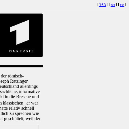
[
163
][
<<
][
>>
]
 der römisch-
oseph Ratzinger
eutschland allerdings
achliche, informative
ikt in die Bresche und
 klassischen „er war
tte relativ schnell
tlich zu sprechen wie
 geschüttelt, weil der