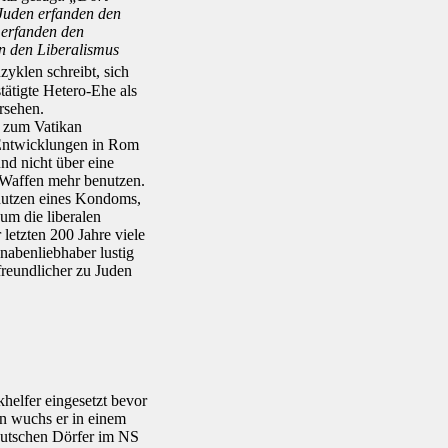
Juden erfanden den
 erfanden den
an den Liberalismus
zyklen schreibt, sich
tätigte Hetero-Ehe als
rsehen.
n zum Vatikan
e Entwicklungen in Rom
nd nicht über eine
 Waffen mehr benutzen.
enutzen eines Kondoms,
 um die liberalen
 letzten 200 Jahre viele
nabenliebhaber lustig
 freundlicher zu Juden
khelfer eingesetzt bevor
on wuchs er in einem
eutschen Dörfer im NS