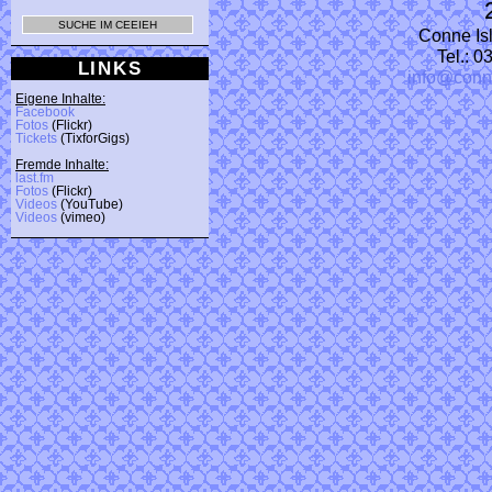
Conne Isl
Tel.: 
LINKS
info@conn
Eigene Inhalte:
Facebook
Fotos
(Flickr)
Tickets
(TixforGigs)
Fremde Inhalte:
last.fm
Fotos
(Flickr)
Videos
(YouTube)
Videos
(vimeo)