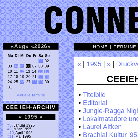
«
Aug
»
«
2026
»
HOME
|
TERMINE
Mo Di Mi Do Fr Sa So 
01
 02 

«
|
1995
|
»
|
Druckv
03 
04
05
06
 07 08 09 

10 11 
12
 13 14 
15
16
CEEIEH
17 18 19 20 21 
22
23
24 25 
26
 27 
28
29
 30 

31 
•
Titelbild
Aktuelle Termine
•
Editorial
CEE IEH-ARCHIV
•
Jungle-Ragga Nig
«
1995
»
•
Lokalmatadore un
•
Laurel Aitken
#8
, Januar 1995
#9
, März 1995
#10
, April 1995
•
Brachial Kultur '95 
#11
, Mai 1995