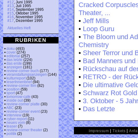
#12
, Juni 1995
Cracked Corpuscles
#13
, Juli 1995
#14
, September 1995
Theater, ...
#15
, Oktober 1995
#16
, November 1995
•
Jeff Mills
#17
, Dezember 1995
•
Loop Guru
Aktuelles Heft
•
The Bloom und A
RUBRIKEN
Chemistry
•
doku
(493)
•
Sheer Terror und 
•
cover
(274)
•
editorial
(257)
•
Bad Manners und 
•
das letzte
(224)
•
das erste
(199)
•
Rückschau auf de
•
anzeigen
(181)
•
review-corner buch
(177)
•
veranstaltungsanzeigen
(144)
•
RETRO - der Rückb
•
kulturreport
(102)
•
leserInnenbrief
(94)
•
Die ultimative Gel
•
review-corner film
(82)
•
position
(59)
•
Schwarz Rot Gold
•
sport
(47)
•
tomorrow-cafe
(43)
•
3. Oktober - 5 Jahr
•
inside out
(39)
•
review-corner platte
(30)
•
Das Letzte
•
ABC
(23)
•
review-corner event
(23)
•
interview
(19)
•
cyber-report
(11)
•
neues vom
(8)
•
teaser
(7)
|
|
•
review-corner theater
(2)
Impressum
Tickets
Anfa
•
politik
(2)