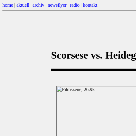
home
|
aktuell
|
archiv
|
newsflyer
|
radio
|
kontakt
Scorsese vs. Heide