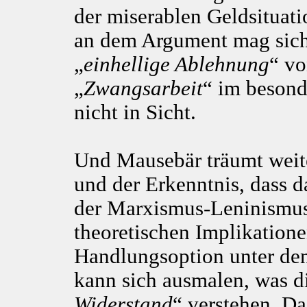
der miserablen Geldsituati
an dem Argument mag siche
„
einhellige Ablehnung
“ vo
„
Zwangsarbeit
“ im besond
nicht in Sicht.
Und Mausebär träumt weite
und der Erkenntnis, dass d
der Marxismus-Leninismus 
theoretischen Implikatione
Handlungsoption unter den
kann sich ausmalen, was di
Widerstand
“ verstehen. Da