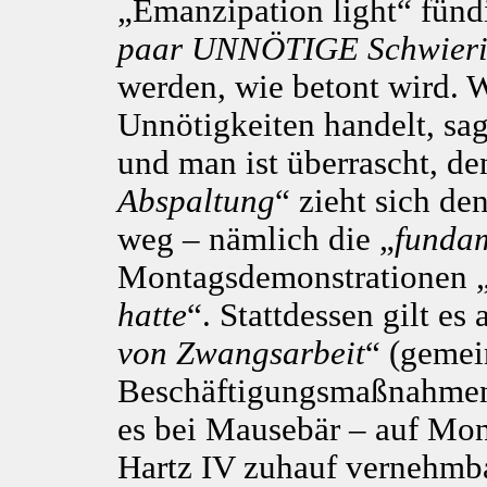
„Emanzipation light“ fünd
paar UNNÖTIGE Schwieri
werden, wie betont wird. 
Unnötigkeiten handelt, sa
und man ist überrascht, de
Abspaltung
“ zieht sich d
weg – nämlich die „
fundam
Montagsdemonstrationen 
hatte
“. Stattdessen gilt es
von Zwangsarbeit
“ (gemein
Beschäftigungsmaßnahmen u
es bei Mausebär – auf Mo
Hartz IV zuhauf vernehmbar