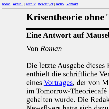
home
|
aktuell
|
archiv
|
newsflyer
|
radio
|
kontakt
Krisentheorie ohne 
Eine Antwort auf Mauseb
Von
Roman
Die letzte Ausgabe dieses 
enthielt die schriftliche Ve
eines
Vortrages
, der von M
im Tomorrow-Theoriecafé
gehalten wurde. Die Redak
Newsflyers hatte sich dazu