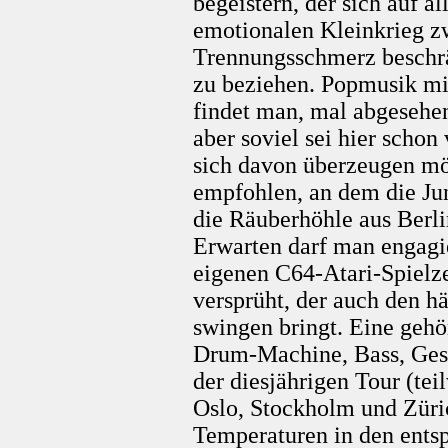
begeistern, der sich auf a
emotionalen Kleinkrieg z
Trennungsschmerz beschrän
zu beziehen. Popmusik mi
findet man, mal abgesehen
aber soviel sei hier scho
sich davon überzeugen mö
empfohlen, an dem die Ju
die Räuberhöhle aus Berli
Erwarten darf man engagie
eigenen C64-Atari-Spiel
versprüht, der auch den h
swingen bringt. Eine gehö
Drum-Machine, Bass, Ges
der diesjährigen Tour (tei
Oslo, Stockholm und Züric
Temperaturen in den ents