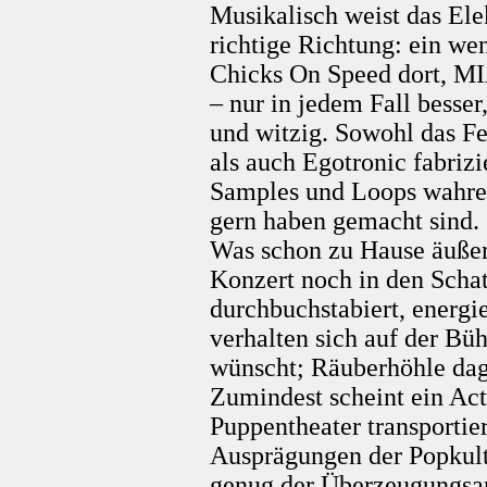
Musikalisch weist das Ele
richtige Richtung: ein we
Chicks On Speed dort, MIA
– nur in jedem Fall besser
und witzig. Sowohl das F
als auch Egotronic fabrizi
Samples und Loops wahre 
gern haben gemacht sind.
Was schon zu Hause äußers
Konzert noch in den Scha
durchbuchstabiert, energi
verhalten sich auf der Bü
wünscht; Räuberhöhle dag
Zumindest scheint ein Act
Puppentheater transportier
Ausprägungen der Popkult
genug der Überzeugungsar