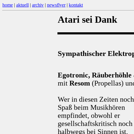
home
|
aktuell
|
archiv
|
newsflyer
|
kontakt
Atari sei Dank
Sympathischer Elektr
Egotronic, Räuberhöhle
mit
Resom
(Propellas) u
Wer in diesen Zeiten noch
Spaß beim Musikhören
empfindet, obwohl er
gesellschaftskritisch noch
halbwegs bei Sinnen ist,