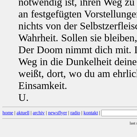
notwendig ist, ihren Weg zu 
an festgefügten Vorstellung
nichts von der Selbstzerflei
Wahrheit. Sollen sie bleiben
Der Doom nimmt dich mit. 
Weg in die Dunkelheit deine
weißt, dort, wo du am ehrlich
Einsamkeit.
U.
home
|
aktuell
|
archiv
|
newsflyer
|
radio
|
kontakt
|
last