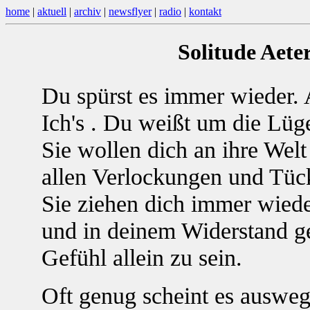
home
|
aktuell
|
archiv
|
newsflyer
|
radio
|
kontakt
Solitude Aet
Du spürst es immer wieder. 
Ich's . Du weißt um die Lügen
Sie wollen dich an ihre Welt
allen Verlockungen und Tüc
Sie ziehen dich immer wiede
und in deinem Widerstand ge
Gefühl allein zu sein.
Oft genug scheint es auswegl