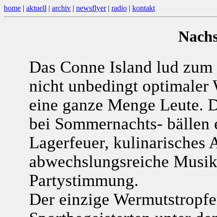
home
|
aktuell
|
archiv
|
newsflyer
|
radio
|
kontakt
Nachs
Das Conne Island lud zum 
nicht unbedingt optimaler
eine ganze Menge Leute. Di
bei Sommernachts- bällen ei
Lagerfeuer, kulinarisches 
abwechslungsreiche Musik
Partystimmung.
Der einzige Wermutstropfen