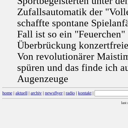
Sportbegeisterten unter d
Zufallsautomatik der "Vol
schaffte spontane Spielanf
Fall ist so ein "Feuerchen
Überbrückung konzertfrei
Von revolutionärer Maisti
spüren und das finde ich a
Augenzeuge
home
|
aktuell
|
archiv
|
newsflyer
|
radio
|
kontakt
|
last